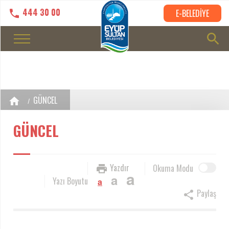
444 30 00
E-BELEDİYE
GÜNCEL
GÜNCEL
Yazdır
Okuma Modu
a
a
Yazı Boyutu
a
Paylaş