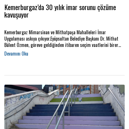
Kemerburgaz’da 30 yılık imar sorunu çözüme
kavuşuyor
Kemerburgaz Mimarsinan ve Mithatpaşa Mahalleleri İmar
Uygulaması askıya çıkıyor.Eyüpsultan Belediye Başkanı Dr. Mithat
Bülent Özmen, göreve geldiğinden itibaren seçim vaatlerini birer
birer hayata geçirirken, ilçede uzun yıllardır çözüm bekleyen
sorunların giderilmesi için de çalışmalarına aralıksız devam ediyor.