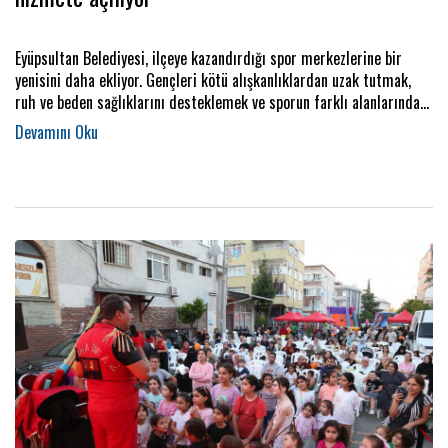
Eyüpsultan Belediyesi, ilçeye kazandırdığı spor merkezlerine bir
yenisini daha ekliyor. Gençleri kötü alışkanlıklardan uzak tutmak,
ruh ve beden sağlıklarını desteklemek ve sporun farklı alanlarında
kendilerini geliştirmelerine imkan sunmak amacıyla hayata
geçirilen Akşemsettin Spor Merkezi ve Kafe, çok yakında
vatandaşların hizmetine açılacak.