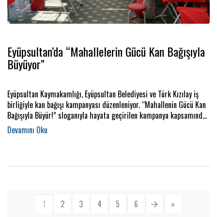
Eyüpsultan’da “Mahallelerin Gücü Kan Bağışıyla
Büyüyor”
Eyüpsultan Kaymakamlığı, Eyüpsultan Belediyesi ve Türk Kızılay iş
birliğiyle kan bağışı kampanyası düzenleniyor. “Mahallenin Gücü Kan
Bağışıyla Büyür!” sloganıyla hayata geçirilen kampanya kapsamında,
vatandaşların kan bağışında bulunabilmesi için Eyüpsultan’ın dört bir
yanında bağış noktaları oluşturulacak. Kampanya ile hem kan
stoklarına katkı sağlanması hem de toplumsal dayanışma bilincinin
güçlendirilmesi hedefleniyor.
1
2
3
4
5
6
»