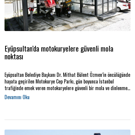
Eyüpsultan’da motokuryelere güvenli mola
noktası
Eyüpsultan Belediye Başkanı Dr. Mithat Bülent Özmen’in öncülüğünde
hayata geçirilen Motokurye Cep Parkı, gün boyunca İstanbul
trafiğinde emek veren motokuryelere güvenli bir mola ve dinlenme
imkânı sunuyor. Karadolap Mahallesi Saya Yokuşu’nda hizmete açılan
cep parkı