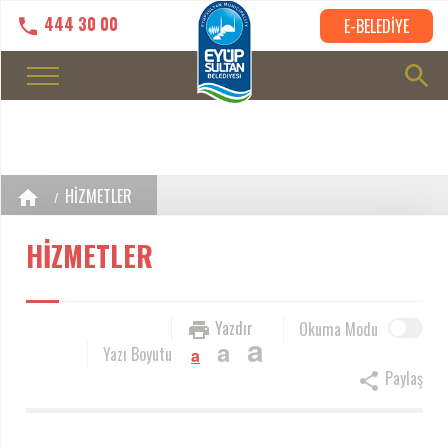
444 30 00
E-BELEDİYE
HİZMETLER
HİZMETLER
Yazdır
Okuma Modu
a
a
Yazı Boyutu
a
Paylaş