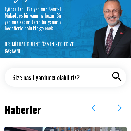
Eyüpsultan... Bir yanımız Semt-i
Mukaddes bir yanımız huzur. Bir
yanımız kadim tarih bir yanımız
hedeflerle dolu bir gelecek.
DR. MİTHAT BÜLENT ÖZMEN - BELEDİYE
BAŞKANI
Haberler