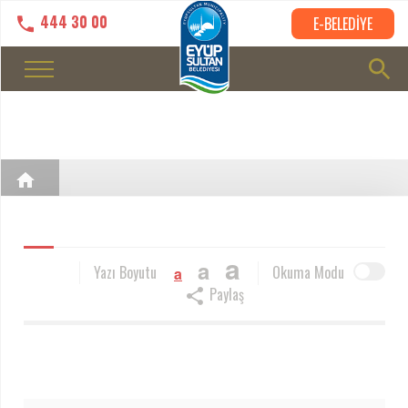
444 30 00
E-BELEDİYE
a
a
Yazı Boyutu
Okuma Modu
a
Paylaş