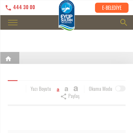
444 30 00
E-BELEDİYE
a
a
Yazı Boyutu
Okuma Modu
a
Paylaş