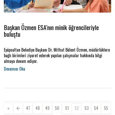
Başkan Özmen ESA’nın minik öğrencileriyle
buluştu
Eyüpsultan Belediye Başkanı Dr. Mithat Bülent Özmen, müdürlüklere
bağlı birimleri ziyaret ederek yapılan çalışmalar hakkında bilgi
almaya devam ediyor.
«
47
48
49
50
51
52
53
54
55