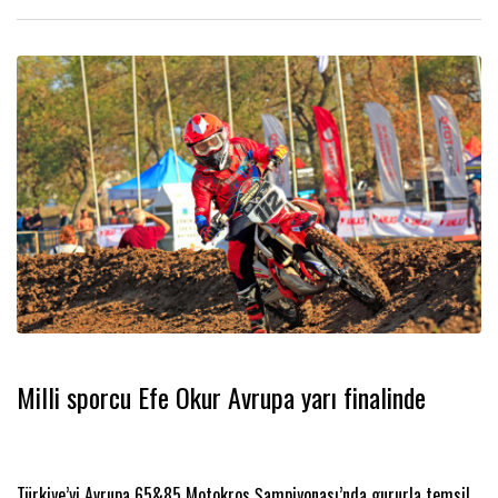
Milli sporcu Efe Okur Avrupa yarı finalinde
Türkiye’yi Avrupa 65&85 Motokros Şampiyonası’nda gururla temsil