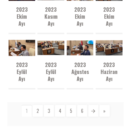
2023
2023
2023
2023
Ekim
Kasım
Ekim
Ekim
Ayı
Ayı
Ayı
Ayı
3.Birleşim
1.Birleşim
2.Birleşim
1.Birleşim
-
-
-
-
17.10.2023
06.11.2023
05.10.2023
02.10.2023
2023
2023
2023
2023
Eylül
Eylül
Ağustos
Haziran
Ayı
Ayı
Ayı
Ayı
2.Birleşim
1.Birleşim
Olağanüstü
2.Birleşim
-
-
Toplantısı
-
07.09.2023
04.09.2023
1.Birleşim
08.06.2023
1
2
3
4
5
6
»