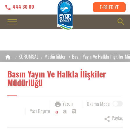
444 30 00
E-BELEDİYE
KURUMSAL
Müdürlükler
Basın Yayın Ve Halkla İlişkiler M
Basın Yayın Ve Halkla İlişkiler
Müdürlüğü
Yazdır
Okuma Modu
a
a
Yazı Boyutu
a
Paylaş