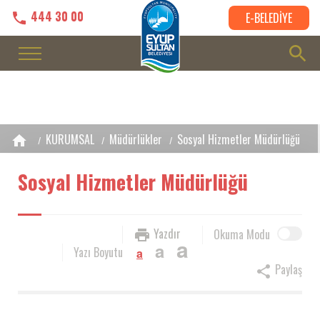
444 30 00
E-BELEDİYE
KURUMSAL
Müdürlükler
Sosyal Hizmetler Müdürlüğü
Sosyal Hizmetler Müdürlüğü
Yazdır
Okuma Modu
a
a
Yazı Boyutu
a
Paylaş