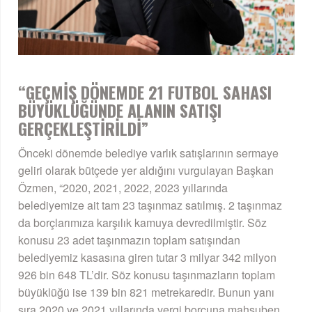
“GEÇMİŞ DÖNEMDE 21 FUTBOL SAHASI
BÜYÜKLÜĞÜNDE ALANIN SATIŞI
GERÇEKLEŞTİRİLDİ”
Önceki dönemde belediye varlık satışlarının sermaye
geliri olarak bütçede yer aldığını vurgulayan Başkan
Özmen, “2020, 2021, 2022, 2023 yıllarında
belediyemize ait tam 23 taşınmaz satılmış. 2 taşınmaz
da borçlarımıza karşılık kamuya devredilmiştir. Söz
konusu 23 adet taşınmazın toplam satışından
belediyemiz kasasına giren tutar 3 milyar 342 milyon
926 bin 648 TL’dir. Söz konusu taşınmazların toplam
büyüklüğü ise 139 bin 821 metrekaredir. Bunun yanı
sıra 2020 ve 2021 yıllarında vergi borcuna mahsuben