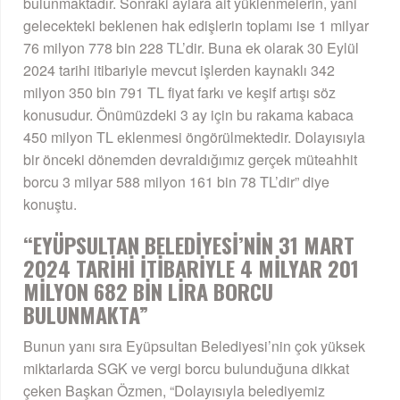
bulunmaktadır. Sonraki aylara ait yüklenmelerin, yani
gelecekteki beklenen hak edişlerin toplamı ise 1 milyar
76 milyon 778 bin 228 TL’dir. Buna ek olarak 30 Eylül
2024 tarihi itibariyle mevcut işlerden kaynaklı 342
milyon 350 bin 791 TL fiyat farkı ve keşif artışı söz
konusudur. Önümüzdeki 3 ay için bu rakama kabaca
450 milyon TL eklenmesi öngörülmektedir. Dolayısıyla
bir önceki dönemden devraldığımız gerçek müteahhit
borcu 3 milyar 588 milyon 161 bin 78 TL’dir” diye
konuştu.
“EYÜPSULTAN BELEDİYESİ’NİN 31 MART
2024 TARİHİ İTİBARİYLE 4 MİLYAR 201
MİLYON 682 BİN LİRA BORCU
BULUNMAKTA”
Bunun yanı sıra Eyüpsultan Belediyesi’nin çok yüksek
miktarlarda SGK ve vergi borcu bulunduğuna dikkat
çeken Başkan Özmen, “Dolayısıyla belediyemiz