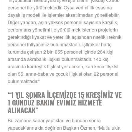
“Eyüpsultan Belediyesi iş ve işlemlerini yaklaşık 3500
personel ile yürütmektedir. Oysa verimlilik esasına
dayalı iş modeli ile işlemler aksatılmadan yönetilebilir.
Diğer yandan, aşırı yüksek personel sayısına karşılık,
performans yönetimi ile yürütülmek istenen projelerin
gerektirdiği liyakat ve yeterlilik açısından nitelikli teknik
personel ihtiyacımız bulunmaktadır. İştirakler hariç
kurumda çalışan 2 bin 655 personel içinde 264 kişi
arasında akrabalık ilişkisi bulunmaktadır. 140 kişi
arasında kardeşlik ilişkisi yer alırken, karı koca ilişkisi
olan 55, anne-baba ve çocuk ilişkisi olan 22 personel
bulunmaktadır.”
“1 YIL SONRA İLÇEMİZDE 15 KREŞİMİZ VE
1 GÜNDÜZ BAKIM EVİMİZ HİZMETE
ALINACAK
”
Bu zamana kadar yaptıkları ve bundan sonra
yapacaklarına da değinen Başkan Özmen, “Mutlulukla