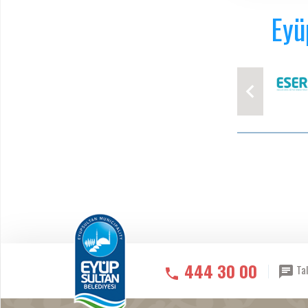
Eyü
444 30 00
Tal