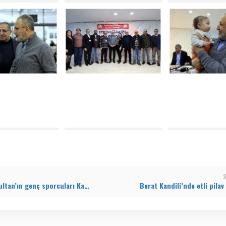
S
Eyüpsultan’ın genç sporcuları Karate’de zirveye çıktı
Berat Kandili’nde etli pilav