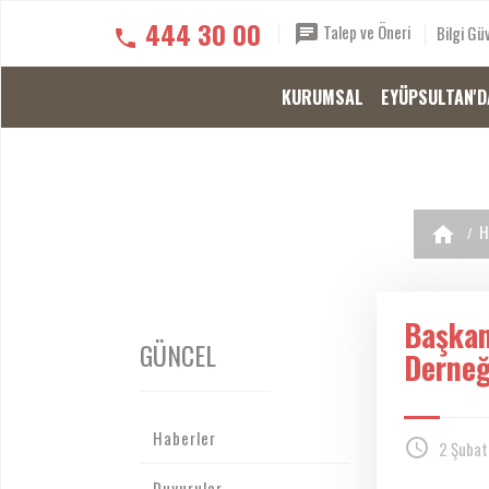
444 30 00
Talep ve Öneri
Bilgi Güv
KURUMSAL
EYÜPSULTAN'D
H
Başkan
GÜNCEL
Derneği
Haberler
2 Şubat
Duyurular