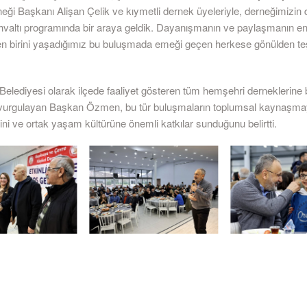
eği Başkanı Alişan Çelik ve kıymetli dernek üyeleriyle, derneğimizin 
hvaltı programında bir araya geldik. Dayanışmanın ve paylaşmanın en
en birini yaşadığımız bu buluşmada emeği geçen herkese gönülden t
Belediyesi olarak ilçede faaliyet gösteren tüm hemşehri derneklerin
i vurgulayan Başkan Özmen, bu tür buluşmaların toplumsal kaynaşma
ini ve ortak yaşam kültürüne önemli katkılar sunduğunu belirtti.