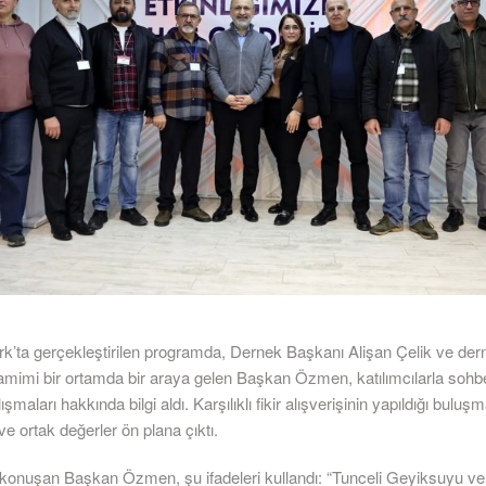
k’ta gerçekleştirilen programda, Dernek Başkanı Alişan Çelik ve der
samimi bir ortamda bir araya gelen Başkan Özmen, katılımcılarla sohb
şmaları hakkında bilgi aldı. Karşılıklı fikir alışverişinin yapıldığı buluş
 ortak değerler ön plana çıktı.
onuşan Başkan Özmen, şu ifadeleri kullandı: “Tunceli Geyiksuyu v