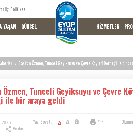
enliği Politikası
A YAŞAM
GÜNCEL
HİZMETLER
PRO
aberler
Başkan Özmen, Tunceli Geyiksuyu ve Çevre Köyleri Derneği ile bir ara
 Özmen, Tunceli Geyiksuyu ve Çevre Kö
 ile bir araya geldi
a
a
Yazdır
Yazı Boyutu
Okuma
, 2026
a
Paylaş