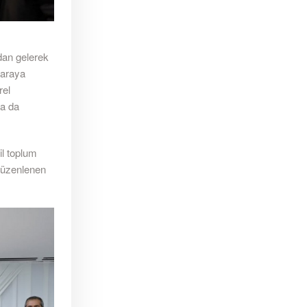
dan gelerek
 araya
rel
ha da
l toplum
 düzenlenen