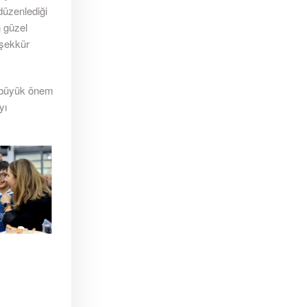
düzenlediği
 güzel
eşekkür
e büyük önem
yı