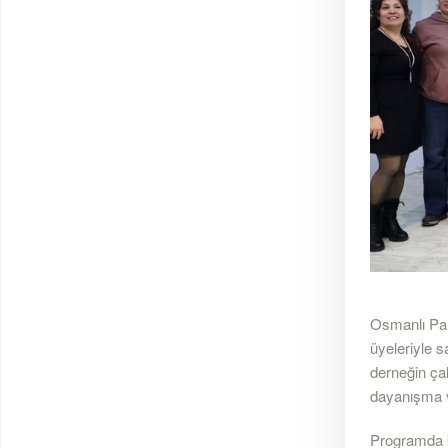
Osmanlı Par
üyeleriyle 
derneğin çalı
dayanışma ve
Programda k