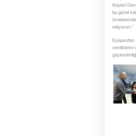
Köyleri Dern
bu güzel ka
örneklerind
ediyorum.”
Eyüpsultan 
verdiklerin
güçlendirdiğ