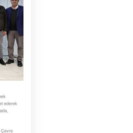
nek
et ederek
mada,
e Çevre