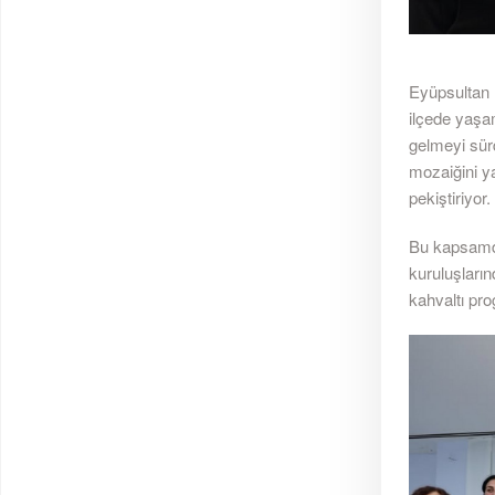
Eyüpsultan 
ilçede yaşa
gelmeyi sür
mozaiğini y
pekiştiriyor.
Bu kapsamda
kuruluşları
kahvaltı pro