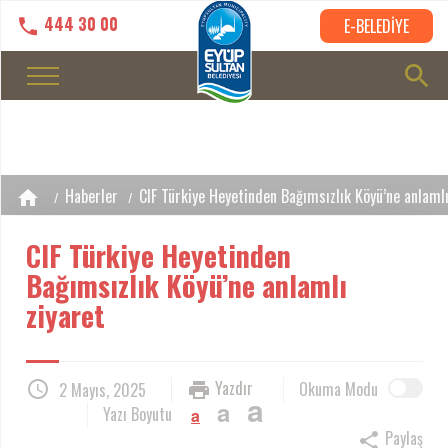
444 30 00
E-BELEDİYE
Haberler
CIF Türkiye Heyetinden Bağımsızlık Köyü’ne anlamlı
CIF Türkiye Heyetinden
Bağımsızlık Köyü’ne anlamlı
ziyaret
Yazdır
Okuma Modu
2 Mayıs, 2025
a
a
Yazı Boyutu
a
Paylaş