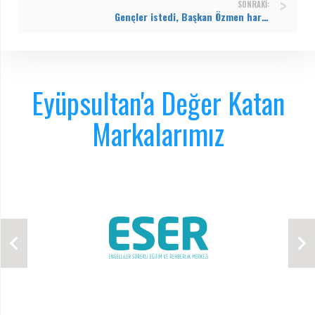
SONRAKI:
Gençler istedi, Başkan Özmen harekete geçti: Çırçır’a yeni halı saha geliyor!
Eyüpsultan'a Değer Katan
Markalarımız