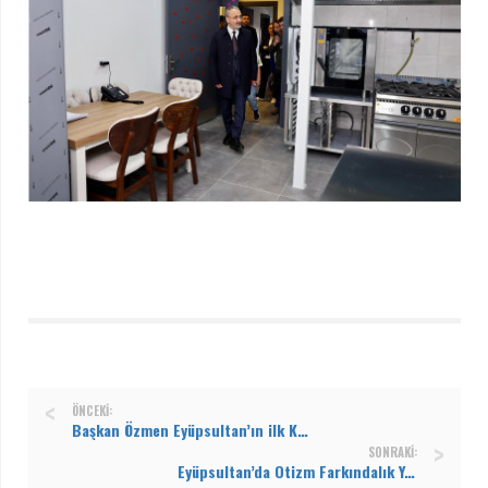
ÖNCEKI:
Başkan Özmen Eyüpsultan’ın ilk Kent Lokantası'nın çalışmalarını inceledi
SONRAKI:
Eyüpsultan’da Otizm Farkındalık Yürüyüşü yapıldı