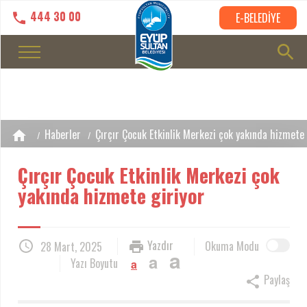
444 30 00
E-BELEDİYE
Haberler
Çırçır Çocuk Etkinlik Merkezi çok yakında hizmete 
Çırçır Çocuk Etkinlik Merkezi çok
yakında hizmete giriyor
Yazdır
Okuma Modu
28 Mart, 2025
a
a
Yazı Boyutu
a
Paylaş