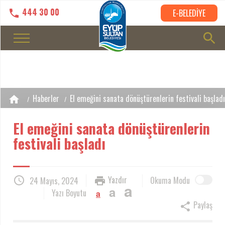
444 30 00
E-BELEDİYE
Haberler
El emeğini sanata dönüştürenlerin festivali başladı
El emeğini sanata dönüştürenlerin
festivali başladı
Yazdır
Okuma Modu
24 Mayıs, 2024
a
a
Yazı Boyutu
a
Paylaş