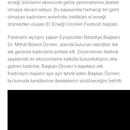
emeği ürünlerini ekonomik gelire çevirmelerine destek
olmaya devam ediyor. Bu kapsamda herhangi bir geliri
olmayan kadınların evlerinde ürettikleri el emeği
ürünlerden oluşan El Emeği Ürünleri Festivali başladı.
Festivalin açılışını yapan Eyüpsultan Belediye Başkanı
Dr. Mithat Bülent Özmen, alanda bulunan standları tek
tek gezerek kadınlarla sohbet etti. Düzenlenen festival
sayesinde ev ekonomisine katkıda bulunduklarını dile
getiren kadınlar, Başkan Özmen’e teşekkür etti.
Kadınların hepsini ayrı ayrı tebrik eden Başkan Özmen,
bu konuda kendilerine desteklerini sürdüreceğini belirtti.