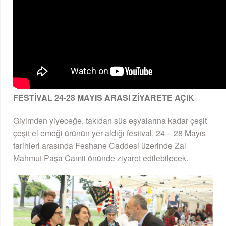
FESTİVAL 24-28 MAYIS ARASI ZİYARETE AÇIK
Giyimden yiyeceğe, takıdan süs eşyalarına kadar çeşit
çeşit el emeği ürünün yer aldığı festival, 24 – 28 Mayıs
tarihleri arasında Feshane Caddesi üzerinde Zal
Mahmut Paşa Camii önünde ziyaret edilebilecek.