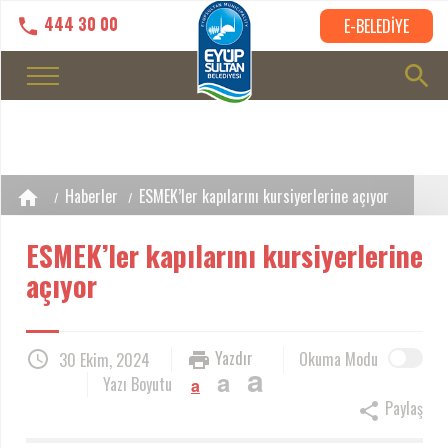
444 30 00
E-BELEDİYE
Haberler
ESMEK’ler kapılarını kursiyerlerine açıyor
ESMEK’ler kapılarını kursiyerlerine
açıyor
Yazdır
Okuma Modu
30 Ekim, 2024
a
a
Yazı Boyutu
a
Paylaş