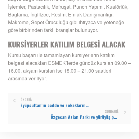
İşlemler, Pastacılık, Mefruşat, Punch Yapımı, Kuaförlük,
Bağlama, İngilizce, Resim, Emlak Danışmanlığı,
Makrome, Sepet Örücülüğü gibi ihtiyaca ve yeteneğe
göre birbirinden farklı branşlar bulunuyor.
KURSİYERLER KATILIM BELGESİ ALACAK
Kursu başarı ile tamamlayan kursiyerlerin katılım
belgesi alacakları ESMEK’lerde gündüz kursları 09.00 –
16.00, akşam kursları ise 18.00 – 21.00 saatleri
arasında veriliyor.
ÖNCEKI:
Eyüpsultan’ın cadde ve sokaklarında temizlik seferberliği
SONRAKI:
Özgecan Aslan Parkı ve yürüyüş parkuru yenilendi