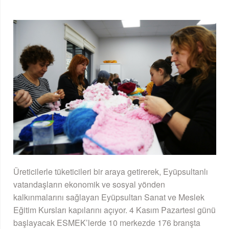
Üreticilerle tüketicileri bir araya getirerek, Eyüpsultanlı
vatandaşların ekonomik ve sosyal yönden
kalkınmalarını sağlayan Eyüpsultan Sanat ve Meslek
Eğitim Kursları kapılarını açıyor. 4 Kasım Pazartesi günü
başlayacak ESMEK’lerde 10 merkezde 176 branşta