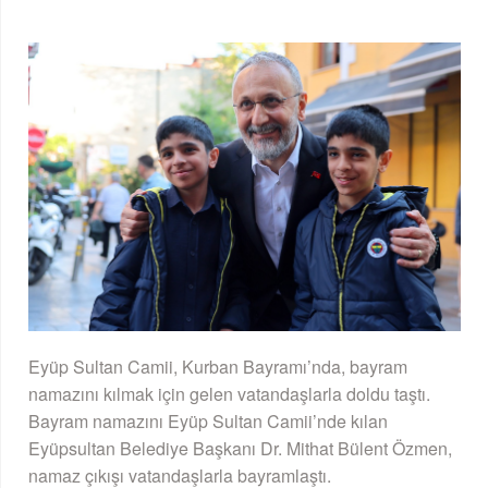
Eyüp Sultan Camii, Kurban Bayramı’nda, bayram
namazını kılmak için gelen vatandaşlarla doldu taştı.
Bayram namazını Eyüp Sultan Camii’nde kılan
Eyüpsultan Belediye Başkanı Dr. Mithat Bülent Özmen,
namaz çıkışı vatandaşlarla bayramlaştı.