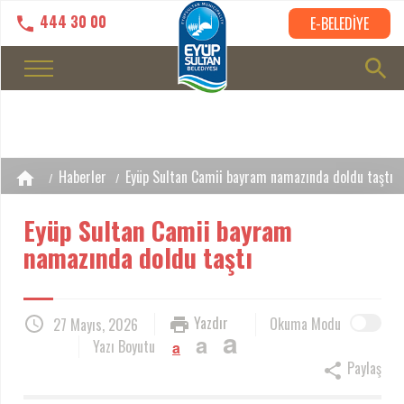
444 30 00
E-BELEDİYE
Haberler
Eyüp Sultan Camii bayram namazında doldu taştı
Eyüp Sultan Camii bayram
namazında doldu taştı
Yazdır
Okuma Modu
27 Mayıs, 2026
a
a
Yazı Boyutu
a
Paylaş