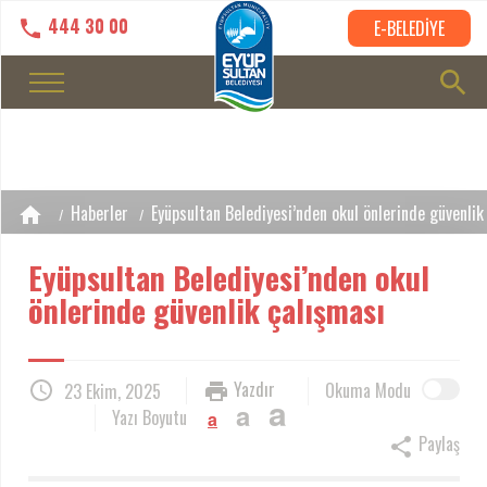
444 30 00
E-BELEDİYE
Haberler
Eyüpsultan Belediyesi’nden okul önlerinde güvenlik
Eyüpsultan Belediyesi’nden okul
önlerinde güvenlik çalışması
Yazdır
Okuma Modu
23 Ekim, 2025
a
a
Yazı Boyutu
a
Paylaş