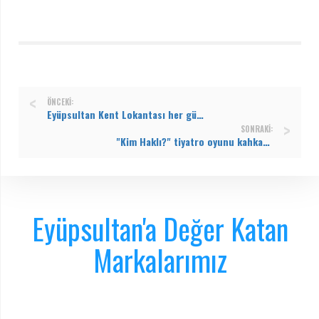
ÖNCEKI:
Eyüpsultan Kent Lokantası her gün binlerce vatandaşa hizmet veriyor
SONRAKI:
"Kim Haklı?" tiyatro oyunu kahkahaya boğdu
Eyüpsultan'a Değer Katan
Markalarımız