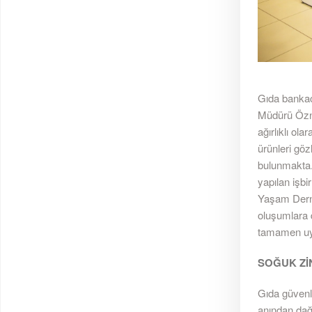
Gıda bankac
Müdürü Öznu
ağırlıklı ol
ürünleri gö
bulunmakta. 
yapılan işbi
Yaşam Derneğ
oluşumlara 
tamamen uyg
SOĞUK Zİ
Gıda güvenli
anından dağı