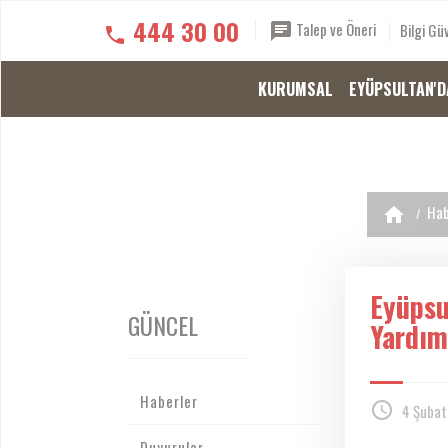
444 30 00
Talep ve Öneri
Bilgi Güv
KURUMSAL
EYÜPSULTAN'D
Hab
Eyüpsu
GÜNCEL
Yardım
Haberler
4 Şubat
Duyurular