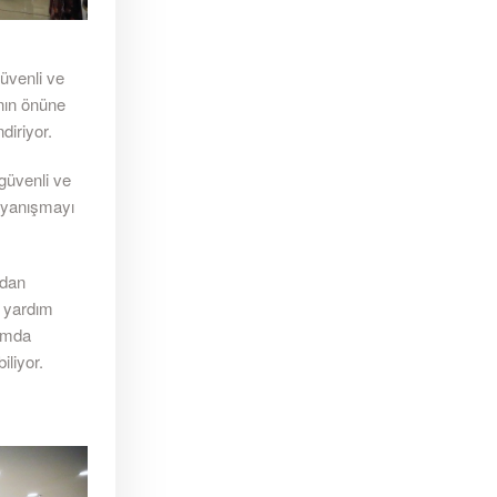
güvenli ve
nın önüne
diriyor.
 güvenli ve
ayanışmayı
ndan
 yardım
samda
iliyor.