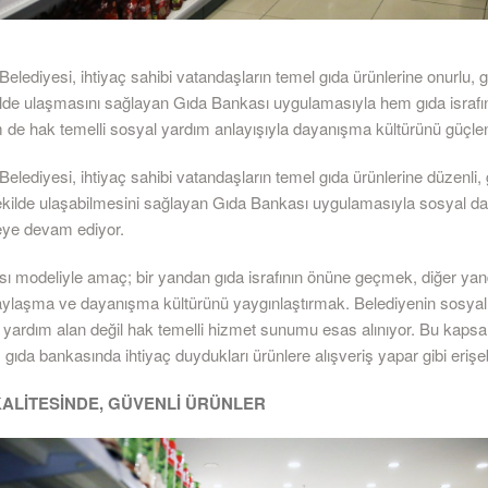
elediyesi, ihtiyaç sahibi vatandaşların temel gıda ürünlerine onurlu, 
ilde ulaşmasını sağlayan Gıda Bankası uygulamasıyla hem gıda israfı
 de hak temelli sosyal yardım anlayışıyla dayanışma kültürünü güçlen
elediyesi, ihtiyaç sahibi vatandaşların temel gıda ürünlerine düzenli,
şekilde ulaşabilmesini sağlayan Gıda Bankası uygulamasıyla sosyal d
eye devam ediyor.
ı modeliyle amaç; bir yandan gıda israfının önüne geçmek, diğer ya
ylaşma ve dayanışma kültürünü yaygınlaştırmak. Belediyenin sosyal
, yardım alan değil hak temelli hizmet sunumu esas alınıyor. Bu kap
 gıda bankasında ihtiyaç duydukları ürünlere alışveriş yapar gibi erişeb
ALİTESİNDE, GÜVENLİ ÜRÜNLER