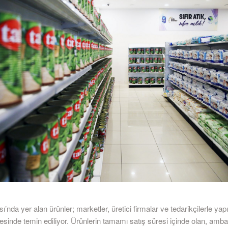
’nda yer alan ürünler; marketler, üretici firmalar ve tedarikçilerle yapı
ayesinde temin ediliyor. Ürünlerin tamamı satış süresi içinde olan, amba