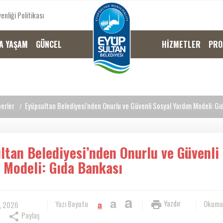
enliği Politikası
A YAŞAM
GÜNCEL
HİZMETLER
PRO
erler
Eyüpsultan Belediyesi’nden Onurlu ve Güvenli Sosyal Yardım Modeli: Gı
ltan Belediyesi’nden Onurlu ve Güvenli
 Modeli: Gıda Bankası
a
a
Yazdır
Yazı Boyutu
Okuma
, 2026
a
Paylaş