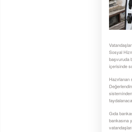
Vatandaşlar
Sosyal Hizm
başvuruda bu
içerisinde s
Hazırlanan 
Değerlendirm
sisteminden
faydalanacağ
Gıda bankas
bankasına yö
vatandaşlara