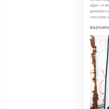
diğeri +4 de
gerektiren ü
mevzuata uy
BAŞVURUL