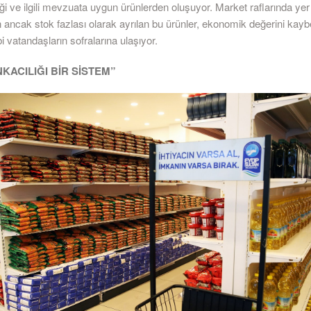
ği ve ilgili mevzuata uygun ürünlerden oluşuyor. Market raflarında yer
an ancak stok fazlası olarak ayrılan bu ürünler, ekonomik değerini ka
bi vatandaşların sofralarına ulaşıyor.
KACILIĞI BİR SİSTEM”