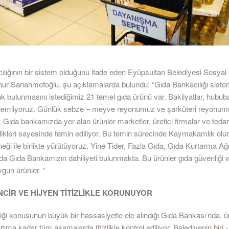
ılığının bir sistem olduğunu ifade eden Eyüpsultan Belediyesi Sosyal
r Sarıahmetoğlu, şu açıklamalarda bulundu: “Gıda Bankacılığı sistem
arak bulunmasını istediğimiz 21 temel gıda ürünü var. Bakliyatlar, hububa
zlemliyoruz. Günlük sebze – meyve reyonumuz ve şarküteri reyonu
Gıda bankamızda yer alan ürünler marketler, üretici firmalar ve tedari
rlikleri sayesinde temin ediliyor. Bu temin sürecinde Kaymakamlık olur
i ile birlikte yürütüyoruz. Yine Tider, Fazla Gıda, Gıda Kurtarma Ağı g
da Gıda Bankamızın dahiliyeti bulunmakta. Bu ürünler gıda güvenliği
un ürünler. “
NCİR VE HİJYEN TİTİZLİKLE KORUNUYOR
ği konusunun büyük bir hassasiyetle ele alındığı Gıda Bankası’nda, ür
tıma kadar tüm aşamalarda titizlikle kontrol ediliyor. Belediyenin biri 