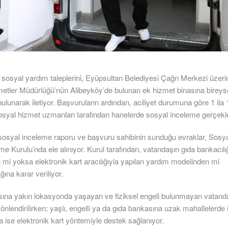
 sosyal yardım taleplerini, Eyüpsultan Belediyesi Çağrı Merkezi üzer
etler Müdürlüğü’nün Alibeyköy’de bulunan ek hizmet binasına bireys
lunarak iletiyor. Başvuruların ardından, aciliyet durumuna göre 1 ila
osyal hizmet uzmanları tarafından hanelerde sosyal inceleme gerçekleş
sosyal inceleme raporu ve başvuru sahibinin sunduğu evraklar, Sosy
e Kurulu’nda ele alınıyor. Kurul tarafından, vatandaşın gıda bankacılı
 mi yoksa elektronik kart aracılığıyla yapılan yardım modelinden mi
ına karar veriliyor.
ına yakın lokasyonda yaşayan ve fiziksel engeli bulunmayan vatanda
nlendirilirken; yaşlı, engelli ya da gıda bankasına uzak mahallelerde
 ise elektronik kart yöntemiyle destek sağlanıyor.