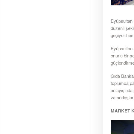
Eyüpsultan B
düzenli şek
geçiyor hem
Eyüpsultan B
onurlu bir 
güçlendirm
Gıda Bankas
toplumda pa
anlayışında
vatandaşlar,
MARKET K