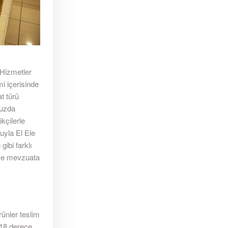
 Hizmetler
i içerisinde
t türü
muzda
kçilerle
uyla El Ele
ibi farklı
 ve mevzuata
ünler teslim
-18 derece,