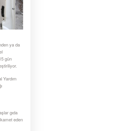
inden ya da
el
 15 gün
tiriliyor.
al Yardım
ğı
şlar gıda
 ikamet eden