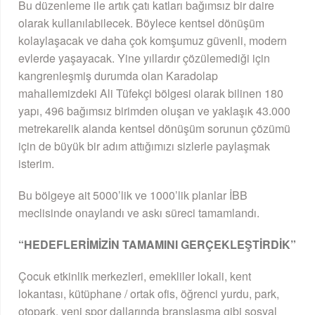
Bu düzenleme ile artık çatı katları bağımsız bir daire
olarak kullanılabilecek. Böylece kentsel dönüşüm
kolaylaşacak ve daha çok komşumuz güvenli, modern
evlerde yaşayacak. Yine yıllardır çözülemediği için
kangrenleşmiş durumda olan Karadolap
mahallemizdeki Ali Tüfekçi bölgesi olarak bilinen 180
yapı, 496 bağımsız birimden oluşan ve yaklaşık 43.000
metrekarelik alanda kentsel dönüşüm sorunun çözümü
için de büyük bir adım attığımızı sizlerle paylaşmak
isterim.
Bu bölgeye ait 5000’lik ve 1000’lik planlar İBB
meclisinde onaylandı ve askı süreci tamamlandı.
“HEDEFLERİMİZİN TAMAMINI GERÇEKLEŞTİRDİK”
Çocuk etkinlik merkezleri, emekliler lokali, kent
lokantası, kütüphane / ortak ofis, öğrenci yurdu, park,
otopark, yeni spor dallarında branşlaşma gibi sosyal