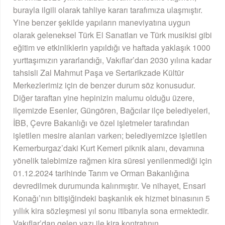
burayla ilgili olarak tahliye kararı tarafımıza ulaşmıştır.
Yine benzer şekilde yapıların maneviyatına uygun
olarak geleneksel Türk El Sanatları ve Türk musikisi gibi
eğitim ve etkinliklerin yapıldığı ve haftada yaklaşık 1000
yurttaşımızın yararlandığı, Vakıflar’dan 2030 yılına kadar
tahsisli Zal Mahmut Paşa ve Sertarikzade Kültür
Merkezlerimiz için de benzer durum söz konusudur.
Diğer taraftan yine hepinizin malumu olduğu üzere,
ilçemizde Esenler, Güngören, Bağcılar ilçe belediyeleri,
İBB, Çevre Bakanlığı ve özel işletmeler tarafından
işletilen mesire alanları varken; belediyemizce işletilen
Kemerburgaz’daki Kurt Kemeri piknik alanı, devamına
yönelik talebimize rağmen kira süresi yenilenmediği için
01.12.2024 tarihinde Tarım ve Orman Bakanlığına
devredilmek durumunda kalınmıştır. Ve nihayet, Ensari
Konağı’nın bitişiğindeki başkanlık ek hizmet binasının 5
yıllık kira sözleşmesi yıl sonu itibarıyla sona ermektedir.
Vakıflar’dan gelen yazı ile kira kontratının