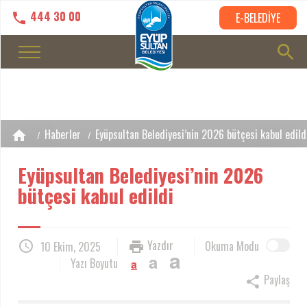
444 30 00
E-BELEDİYE
Haberler
Eyüpsultan Belediyesi’nin 2026 bütçesi kabul edild
Eyüpsultan Belediyesi’nin 2026
bütçesi kabul edildi
Yazdır
Okuma Modu
10 Ekim, 2025
a
a
Yazı Boyutu
a
Paylaş