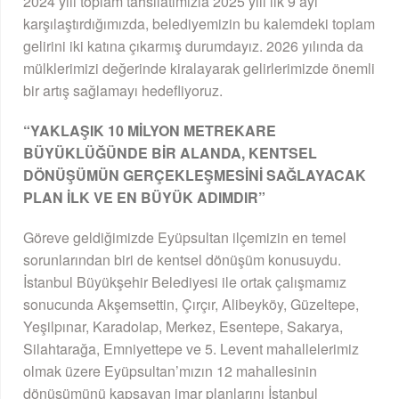
2024 yılı toplam tahsilatımızla 2025 yılı ilk 9 ayı
karşılaştırdığımızda, belediyemizin bu kalemdeki toplam
gelirini iki katına çıkarmış durumdayız. 2026 yılında da
mülklerimizi değerinde kiralayarak gelirlerimizde önemli
bir artış sağlamayı hedefliyoruz.
“YAKLAŞIK 10 MİLYON METREKARE
BÜYÜKLÜĞÜNDE BİR ALANDA, KENTSEL
DÖNÜŞÜMÜN GERÇEKLEŞMESİNİ SAĞLAYACAK
PLAN İLK VE EN BÜYÜK ADIMDIR”
Göreve geldiğimizde Eyüpsultan ilçemizin en temel
sorunlarından biri de kentsel dönüşüm konusuydu.
İstanbul Büyükşehir Belediyesi ile ortak çalışmamız
sonucunda Akşemsettin, Çırçır, Alibeyköy, Güzeltepe,
Yeşilpınar, Karadolap, Merkez, Esentepe, Sakarya,
Silahtarağa, Emniyettepe ve 5. Levent mahallelerimiz
olmak üzere Eyüpsultan’mızın 12 mahallesinin
dönüşümünü kapsayan imar planlarını İstanbul