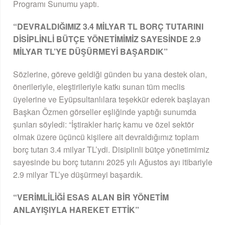
Programı Sunumu yaptı.
“DEVRALDIĞIMIZ 3.4 MİLYAR TL BORÇ TUTARINI
DİSİPLİNLİ BÜTÇE YÖNETİMİMİZ SAYESİNDE 2.9
MİLYAR TL’YE DÜŞÜRMEYİ BAŞARDIK”
Sözlerine, göreve geldiği günden bu yana destek olan,
önerileriyle, eleştirileriyle katkı sunan tüm meclis
üyelerine ve Eyüpsultanlılara teşekkür ederek başlayan
Başkan Özmen görseller eşliğinde yaptığı sunumda
şunları söyledi: “İştirakler hariç kamu ve özel sektör
olmak üzere üçüncü kişilere ait devraldığımız toplam
borç tutarı 3.4 milyar TL’ydi. Disiplinli bütçe yönetimimiz
sayesinde bu borç tutarını 2025 yılı Ağustos ayı itibariyle
2.9 milyar TL’ye düşürmeyi başardık.
“VERİMLİLİĞİ ESAS ALAN BİR YÖNETİM
ANLAYIŞIYLA HAREKET ETTİK”