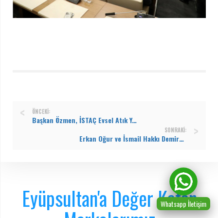
ÖNCEKI:
Başkan Özmen, İSTAÇ Evsel Atık Yakma ve Enerji Üretim Tesisi’nde incelemelerde bulundu
SONRAKI:
Erkan Oğur ve İsmail Hakkı Demircioğlu Eyüpsultanlılar için söyledi
Eyüpsultan'a Değer Katan
Whatsapp İletişim