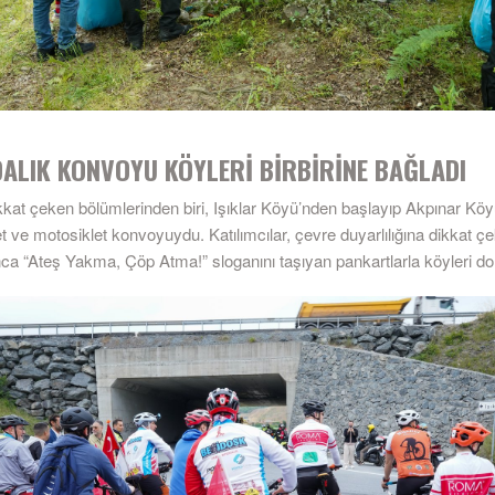
ALIK KONVOYU KÖYLERİ BİRBİRİNE BAĞLADI
ikkat çeken bölümlerinden biri, Işıklar Köyü’nden başlayıp Akpınar Kö
et ve motosiklet konvoyuydu. Katılımcılar, çevre duyarlılığına dikkat ç
ca “Ateş Yakma, Çöp Atma!” sloganını taşıyan pankartlarla köyleri dol