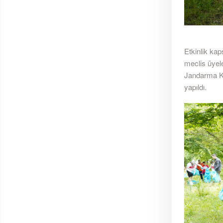
Etkinlik ka
meclis üyele
Jandarma Ko
yapıldı.