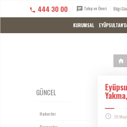
444 30 00
Talep ve Öneri
Bilgi Güv
KURUMSAL
EYÜPSULTAN'D
Eyüpsu
GÜNCEL
Yakma,
Haberler
26 Mayı
Duyurular