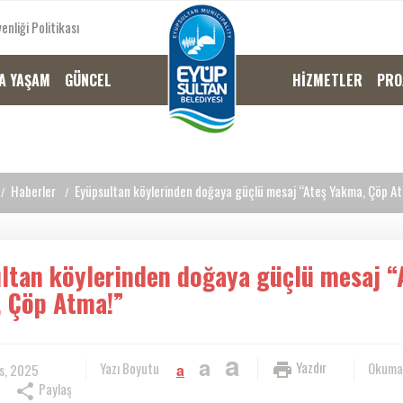
enliği Politikası
A YAŞAM
GÜNCEL
HİZMETLER
PRO
Haberler
Eyüpsultan köylerinden doğaya güçlü mesaj “Ateş Yakma, Çöp A
ltan köylerinden doğaya güçlü mesaj “
 Çöp Atma!”
a
a
Yazdır
Yazı Boyutu
Okuma
s, 2025
a
Paylaş