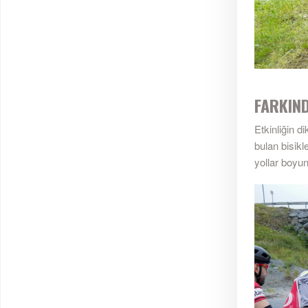
FARKIND
Etkinliğin d
bulan bisikl
yollar boyun