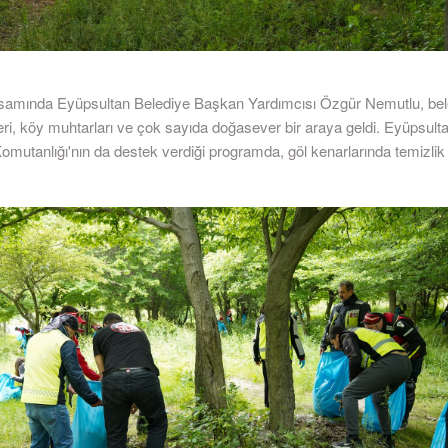
psamında Eyüpsultan Belediye Başkan Yardımcısı Özgür Nemutlu, bel
ri, köy muhtarları ve çok sayıda doğasever bir araya geldi. Eyüpsulta
mutanlığı'nın da destek verdiği programda, göl kenarlarında temizlik 