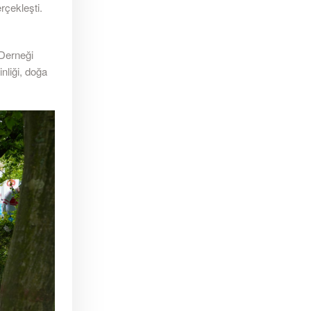
rçekleşti.
 Derneği
nliği, doğa