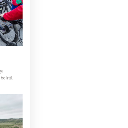
yı
lirtti.