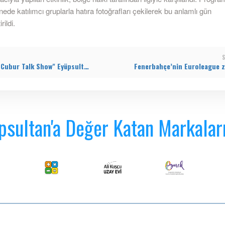
ede katılımcı gruplarla hatıra fotoğrafları çekilerek bu anlamlı gün
ildi.
S
"Abur Cubur Talk Show" Eyüpsultan’ı kahkaya boğdu!
psultan'a Değer Katan Markalar