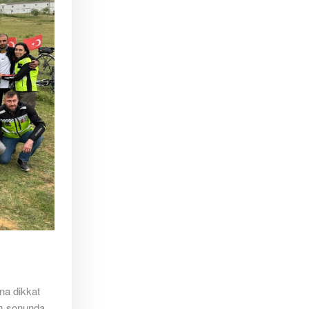
ına dikkat
ram sonunda