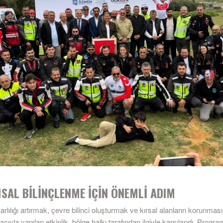
SAL BİLİNÇLENME İÇİN ÖNEMLİ ADIM
lılığı artırmak, çevre bilinci oluşturmak ve kırsal alanların korunmas
yla yapılan etkinlik, bölge halkı tarafından ilgiyle karşılandı. Prog