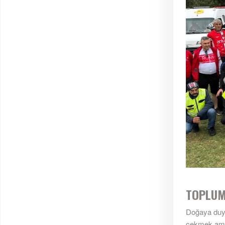
TOPLUM
Doğaya duyar
çekmek amacı