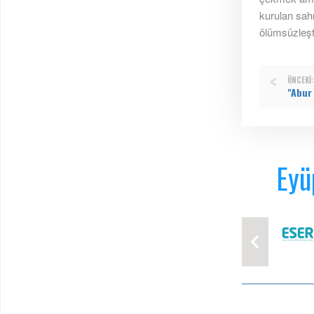
kurulan sahn
ölümsüzleştir
ÖNCEKI:
Eyü