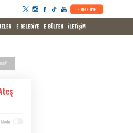
E-BELEDİYE
JELER
E-BELEDİYE
E-BÜLTEN
İLETİŞİM
tma!”
Ateş
 Modu