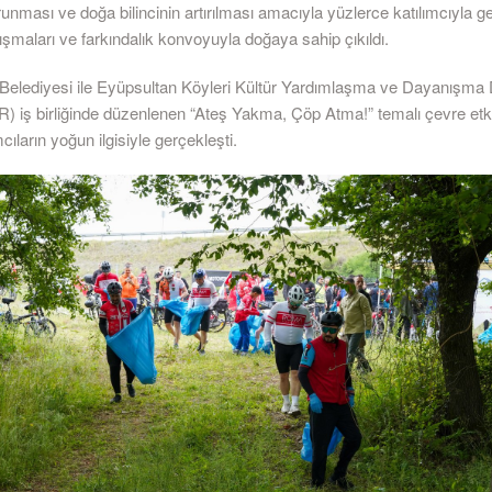
runması ve doğa bilincinin artırılması amacıyla yüzlerce katılımcıyla ge
ışmaları ve farkındalık konvoyuyla doğaya sahip çıkıldı.
Belediyesi ile Eyüpsultan Köyleri Kültür Yardımlaşma ve Dayanışma
iş birliğinde düzenlenen “Ateş Yakma, Çöp Atma!” temalı çevre etki
cıların yoğun ilgisiyle gerçekleşti.