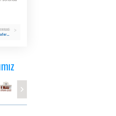
ONRAKI:
Fenerbahçe’nin Euroleague zaferi Eyüpsultan’da dev ekranlarla kutlandı!
ımız