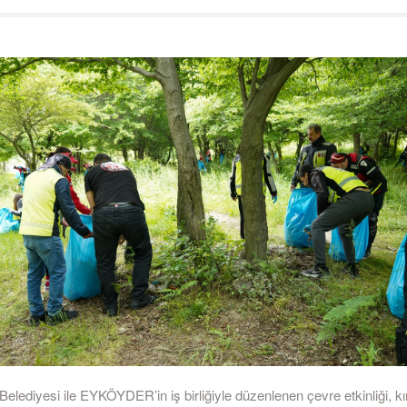
elediyesi ile EYKÖYDER’in iş birliğiyle düzenlenen çevre etkinliği, kı