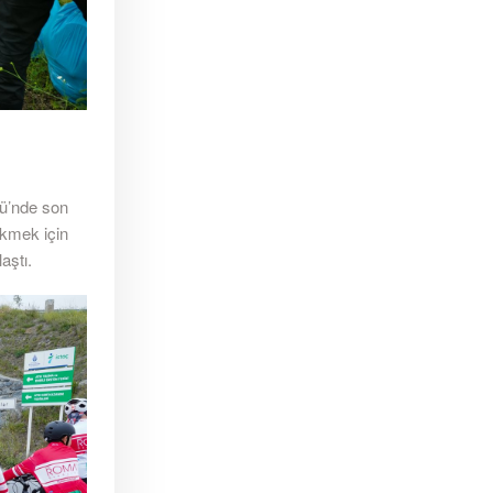
yü’nde son
ekmek için
aştı.