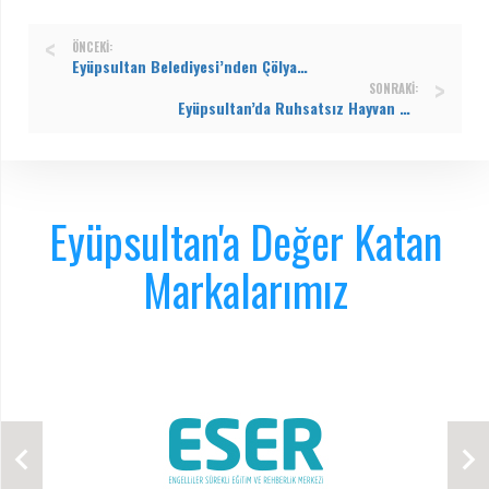
ÖNCEKI:
Eyüpsultan Belediyesi’nden Çölyak hastalarına anlamlı destek
SONRAKI:
Eyüpsultan’da Ruhsatsız Hayvan Ayağı İşleme Tesisi Mühürlendi
Eyüpsultan'a Değer Katan
Markalarımız