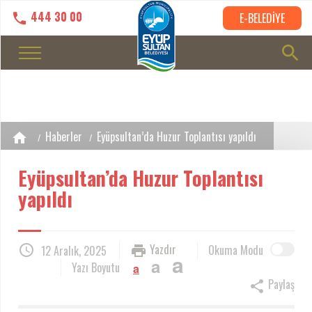
444 30 00
E-BELEDİYE
Haberler
Eyüpsultan’da Huzur Toplantısı yapıldı
Eyüpsultan’da Huzur Toplantısı
yapıldı
Yazdır
Okuma Modu
12 Aralık, 2025
a
a
Yazı Boyutu
a
Paylaş