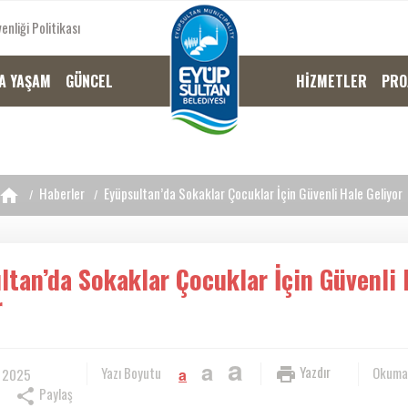
enliği Politikası
A YAŞAM
GÜNCEL
HİZMETLER
PRO
Haberler
Eyüpsultan’da Sokaklar Çocuklar İçin Güvenli Hale Geliyor
ltan’da Sokaklar Çocuklar İçin Güvenli 
r
a
a
Yazdır
Yazı Boyutu
Okuma
, 2025
a
Paylaş