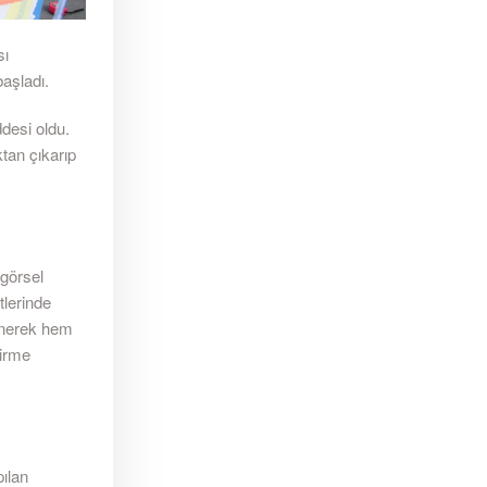
sı
başladı.
desi oldu.
ktan çıkarıp
görsel
tlerinde
lenerek hem
dirme
ılan