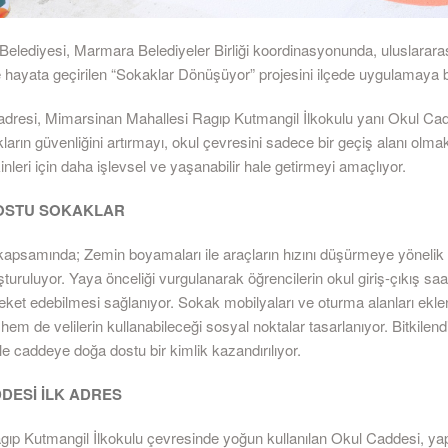
Belediyesi, Marmara Belediyeler Birliği koordinasyonunda, uluslarara
yle hayata geçirilen “Sokaklar Dönüşüyor” projesini ilçede uygulamaya 
k adresi, Mimarsinan Mahallesi Ragıp Kutmangil İlkokulu yanı Okul Cad
ların güvenliğini artırmayı, okul çevresini sadece bir geçiş alanı olma
nleri için daha işlevsel ve yaşanabilir hale getirmeyi amaçlıyor.
OSTU SOKAKLAR
kapsamında; Zemin boyamaları ile araçların hızını düşürmeye yönelik 
uşturuluyor. Yaya önceliği vurgulanarak öğrencilerin okul giriş-çıkış saa
eket edebilmesi sağlanıyor. Sokak mobilyaları ve oturma alanları ek
 hem de velilerin kullanabileceği sosyal noktalar tasarlanıyor. Bitkilen
ile caddeye doğa dostu bir kimlik kazandırılıyor.
DESİ İLK ADRES
agıp Kutmangil İlkokulu çevresinde yoğun kullanılan Okul Caddesi, yap