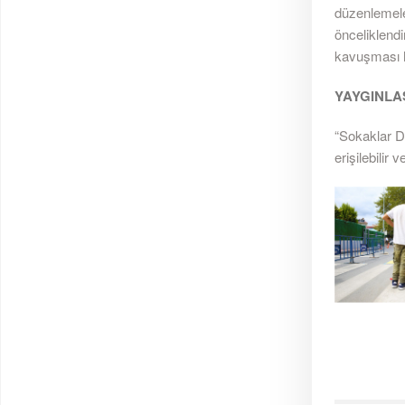
düzenlemele
önceliklendi
kavuşması h
YAYGINLA
“Sokaklar D
erişilebilir