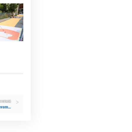
ONRAKI:
Mahalle şenlikleri coşkuyla devam etti