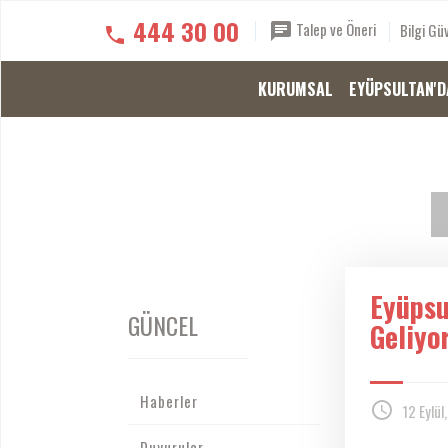
444 30 00
Talep ve Öneri
Bilgi Güv
KURUMSAL
EYÜPSULTAN'D
Eyüpsu
GÜNCEL
Geliyo
Haberler
12 Eylül
Duyurular