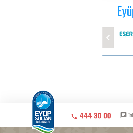
Eyü
444 30 00
Tal