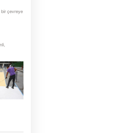
 bir çevreye
li,