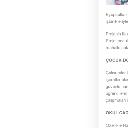
Eyüpsultan 
işbirlikleri
Projenin il
Proje, çocuk
mahalle saki
ÇOCUK D
Çalışmalar 
işaretler ol
güvenle har
öğrencilerin
çalışmaları 
OKUL CAD
Özellikle R