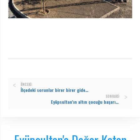
ÖNCEKI:
İlçedeki sorunlar birer birer gideriliyor
SONRAKI:
Eyüpsultan’ın altın çocuğu başarıya doymuyor