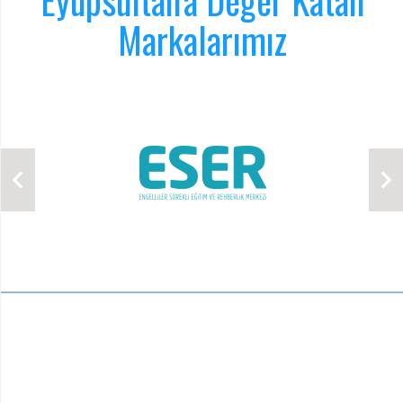
Eyüpsultan'a Değer Katan
Markalarımız