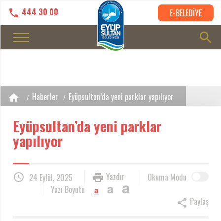
444 30 00
E-BELEDİYE
Haberler
Eyüpsultan’da yeni parklar yapılıyor
Eyüpsultan’da yeni parklar
yapılıyor
Yazdır
Okuma Modu
24 Eylül, 2025
a
a
Yazı Boyutu
a
Paylaş