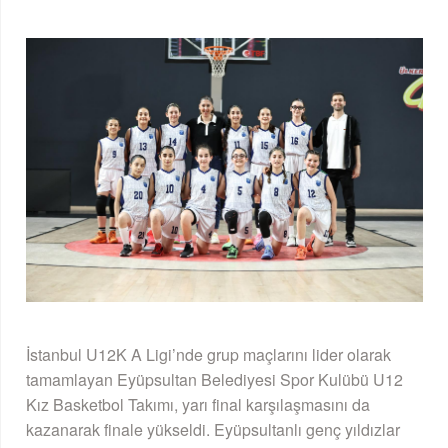
İstanbul U12K A Ligi’nde grup maçlarını lider olarak
tamamlayan Eyüpsultan Belediyesi Spor Kulübü U12
Kız Basketbol Takımı, yarı final karşılaşmasını da
kazanarak finale yükseldi. Eyüpsultanlı genç yıldızlar