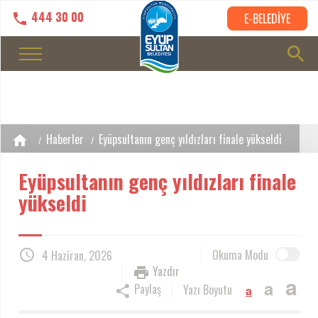
444 30 00
E-BELEDİYE
Haberler
Eyüpsultanın genç yıldızları finale yükseldi
Eyüpsultanın genç yıldızları finale
yükseldi
Okuma Modu
4 Haziran, 2026
Yazdır
a
a
Paylaş
Yazı Boyutu
a