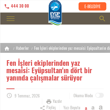
444 30 00
E-BELEDİYE
Haberler
Fen İşleri ekiplerinden yaz mesaisi: Eyüpsultan'ın 
Fen İşleri ekiplerinden yaz
mesaisi: Eyüpsultan'ın dört bir
yanında çalışmalar sürüyor
Okuma Modu
9 Temmuz, 2026
Yazdır
a
a
Paylaş
Yazı Boyutu
a