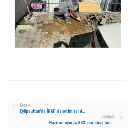
ÖNCEKI:
Eyüpsultan’da İRAP denetimleri devam ediyor
SONRAKI:
Haziran ayında 963 can dost tedavi edildi, 17'si yeni yuvasına kavuştu