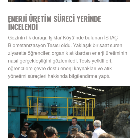
ENERJİ ÜRETİM SÜRECİ YERİNDE
İNCELENDİ
Gezinin ilk durağı, Işıklar Köyü’nde bulunan İSTAÇ
Biometanizasyon Tesisi oldu. Yaklaşık bir saat süren
ziyarette öğrenciler, organik atıklardan enerji üretiminin
nasıl gerçekleştiğini gözlemledi. Tesis yetkilileri,
öğrencilere çevre dostu enerji kaynakları ve atık
yönetimi süreçleri hakkında bilgilendirme yaptı.