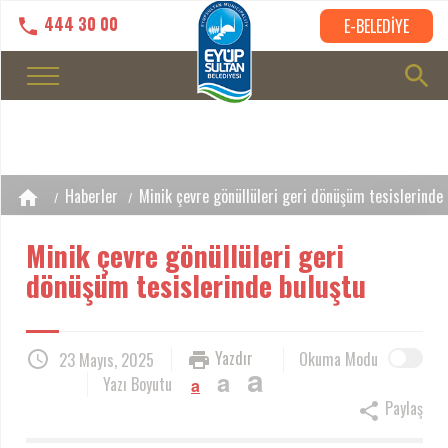
444 30 00
E-BELEDİYE
Haberler
Minik çevre gönüllüleri geri dönüşüm tesislerinde 
Minik çevre gönüllüleri geri
dönüşüm tesislerinde buluştu
Yazdır
Okuma Modu
23 Mayıs, 2025
a
a
Yazı Boyutu
a
Paylaş