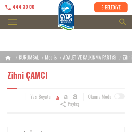
444 30 00
E-BELEDİYE
KURUMSAL
Meclis
ADALET VE KALKINMA PARTİSİ
Zihn
Zihni ÇAMCI
a
a
Yazı Boyutu
Okuma Modu
a
Paylaş