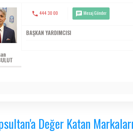
444 30 00
Mesaj Gönder
BAŞKAN YARDIMCISI
san
BULUT
psultan'a Değer Katan Markalar