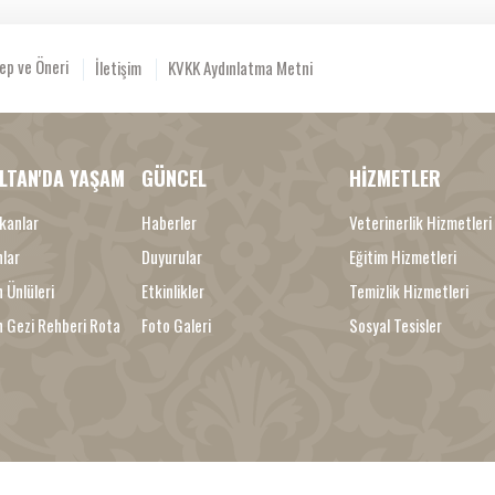
ep ve Öneri
İletişim
KVKK Aydınlatma Metni
LTAN'DA YAŞAM
GÜNCEL
HİZMETLER
kanlar
Haberler
Veterinerlik Hizmetleri
nlar
Duyurular
Eğitim Hizmetleri
 Ünlüleri
Etkinlikler
Temizlik Hizmetleri
n Gezi Rehberi Rota
Foto Galeri
Sosyal Tesisler