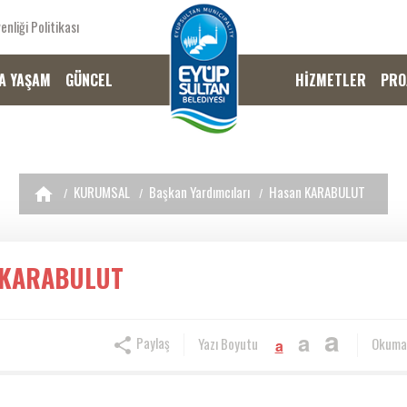
enliği Politikası
A YAŞAM
GÜNCEL
HİZMETLER
PRO
KURUMSAL
Başkan Yardımcıları
Hasan KARABULUT
 KARABULUT
a
a
Paylaş
Yazı Boyutu
Okuma
a