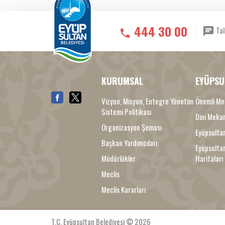
444 30 00
Tal
KURUMSAL
EYÜPSU
Vizyon, Misyon, Entegre Yönetim
Önemli Me
Sistemi Politikası
Dini Meka
Organizasyon Şeması
Eyüpsultan
Başkan Yardımcıları
Eyüpsulta
Müdürlükler
Haritaları
Meclis
Meclis Kararları
T.C. Eyüpsultan Belediyesi © 2026