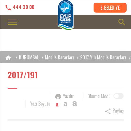
444 30 00
E-BELEDİYE
KURUMSAL
Meclis Kararları
2017 Yılı Meclis Kararları
2017/191
Yazdır
Okuma Modu
a
a
Yazı Boyutu
a
Paylaş