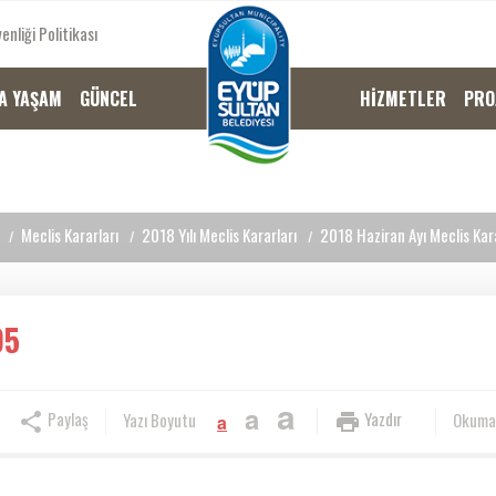
enliği Politikası
A YAŞAM
GÜNCEL
HİZMETLER
PRO
Meclis Kararları
2018 Yılı Meclis Kararları
2018 Haziran Ayı Meclis Kara
95
a
a
Paylaş
Yazdır
Yazı Boyutu
Okuma
a