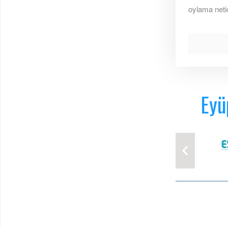
oylama netic
Eyü