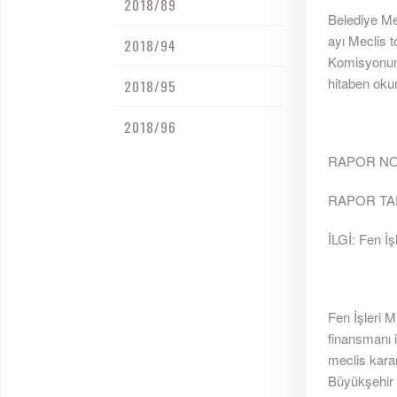
2018/89
Belediye Me
ayı Meclis 
2018/94
Komisyonunu
hitaben oku
2018/95
2018/96
RAPOR NO
RAPOR TARİ
İLGİ: Fen İş
Fen İşleri M
finansmanı i
meclis karar
Büyükşehir B