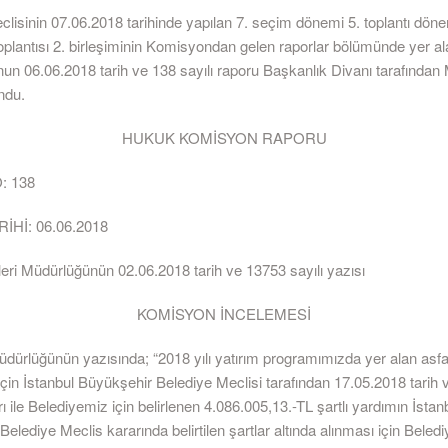
clisinin 07.06.2018 tarihinde yapılan 7. seçim dönemi 5. toplantı dön
toplantısı 2. birleşiminin Komisyondan gelen raporlar bölümünde yer 
n 06.06.2018 tarih ve 138 sayılı raporu Başkanlık Divanı tarafından
ndu.
HUKUK KOMİSYON RAPORU
: 138
Hİ: 06.06.2018
leri Müdürlüğünün 02.06.2018 tarih ve 13753 sayılı yazısı
KOMİSYON İNCELEMESİ
üdürlüğünün yazısında; “2018 yılı yatırım programımızda yer alan asfalt
çin İstanbul Büyükşehir Belediye Meclisi tarafından 17.05.2018 tarih v
ı ile Belediyemiz için belirlenen 4.086.005,13.-TL şartlı yardımın İstan
elediye Meclis kararında belirtilen şartlar altında alınması için Beledi