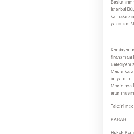
Başkanının y
İstanbul Bü
kalmaksızın
yazımızın Me
Komisyonumu
finansmanı i
Belediyemiz 
Meclis karar
bu yardım m
Meclisince 
arttırılması
Takdiri mecl
KARAR :
Hukuk Komis