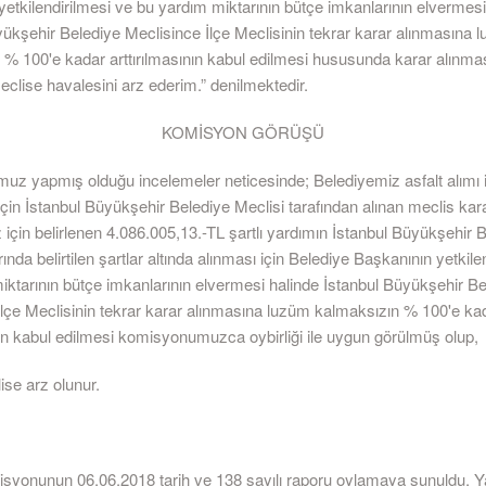
etkilendirilmesi ve bu yardım miktarının bütçe imkanlarının elvermesi
yükşehir Belediye Meclisince İlçe Meclisinin tekrar karar alınmasına 
 % 100'e kadar arttırılmasının kabul edilmesi hususunda karar alınmas
clise havalesini arz ederim.” denilmektedir.
KOMİSYON GÖRÜŞÜ
z yapmış olduğu incelemeler neticesinde; Belediyemiz asfalt alımı i
çin İstanbul Büyükşehir Belediye Meclisi tarafından alınan meclis karar
için belirlenen 4.086.005,13.-TL şartlı yardımın İstanbul Büyükşehir 
ında belirtilen şartlar altında alınması için Belediye Başkanının yetkile
iktarının bütçe imkanlarının elvermesi halinde İstanbul Büyükşehir Be
İlçe Meclisinin tekrar karar alınmasına luzüm kalmaksızın % 100'e ka
nın kabul edilmesi komisyonumuzca oybirliği ile uygun görülmüş olup,
ise arz olunur.
yonunun 06.06.2018 tarih ve 138 sayılı raporu oylamaya sunuldu. Y