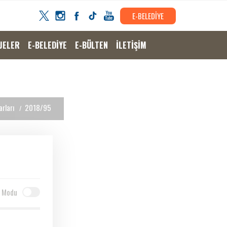
E-BELEDİYE
JELER
E-BELEDİYE
E-BÜLTEN
İLETİŞİM
rları
2018/95
 Modu