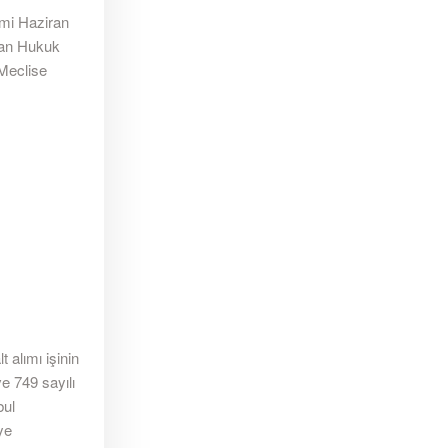
emi Haziran
alan Hukuk
 Meclise
 alımı işinin
e 749 sayılı
bul
ye