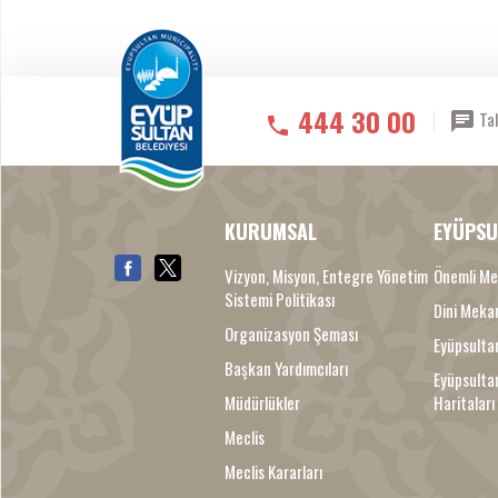
444 30 00
Tal
KURUMSAL
EYÜPSU
Vizyon, Misyon, Entegre Yönetim
Önemli Me
Sistemi Politikası
Dini Meka
Organizasyon Şeması
Eyüpsultan
Başkan Yardımcıları
Eyüpsulta
Müdürlükler
Haritaları
Meclis
Meclis Kararları