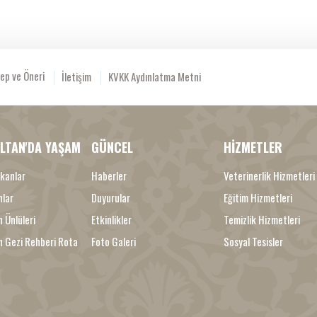
ep ve Öneri
İletişim
KVKK Aydınlatma Metni
LTAN'DA YAŞAM
GÜNCEL
HİZMETLER
kanlar
Haberler
Veterinerlik Hizmetleri
nlar
Duyurular
Eğitim Hizmetleri
 Ünlüleri
Etkinlikler
Temizlik Hizmetleri
n Gezi Rehberi Rota
Foto Galeri
Sosyal Tesisler