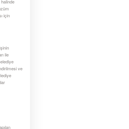
 halinde
luzüm
ı için
şinin
ı ile
Belediye
ndirilmesi ve
lediye
dar
apılan