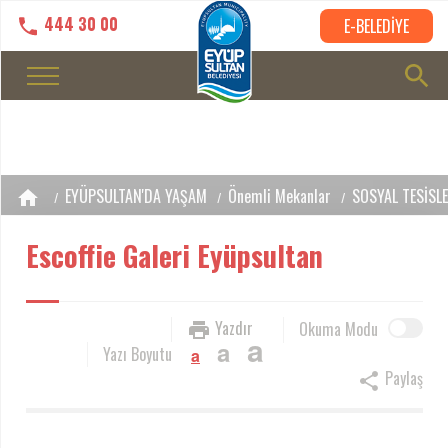
444 30 00
E-BELEDİYE
EYÜPSULTAN'DA YAŞAM
Önemli Mekanlar
SOSYAL TESİSL
Escoffie Galeri Eyüpsultan
Yazdır
Okuma Modu
a
a
Yazı Boyutu
a
Paylaş