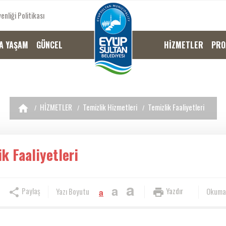
enliği Politikası
A YAŞAM
GÜNCEL
HİZMETLER
PRO
HİZMETLER
Temizlik Hizmetleri
Temizlik Faaliyetleri
k Faaliyetleri
a
a
Paylaş
Yazdır
Yazı Boyutu
Okuma
a