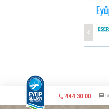
Eyü
444 30 00
Tal