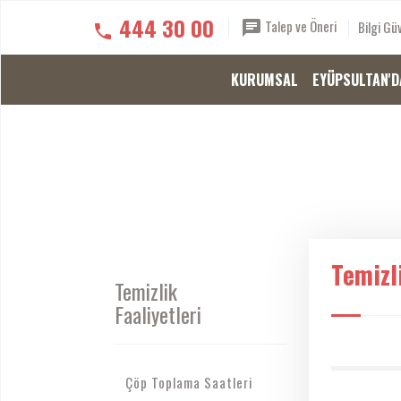
444 30 00
Talep ve Öneri
Bilgi Güv
KURUMSAL
EYÜPSULTAN'D
Temizli
Temizlik
Faaliyetleri
Çöp Toplama Saatleri