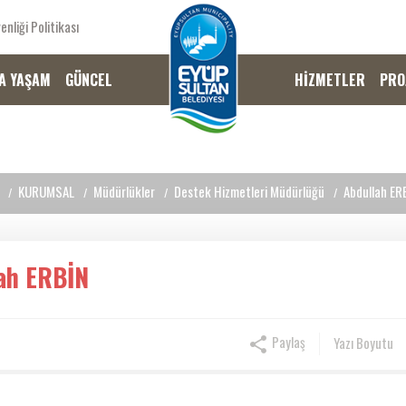
enliği Politikası
A YAŞAM
GÜNCEL
HİZMETLER
PRO
KURUMSAL
Müdürlükler
Destek Hizmetleri Müdürlüğü
Abdullah ER
ah ERBİN
Paylaş
Yazı Boyutu