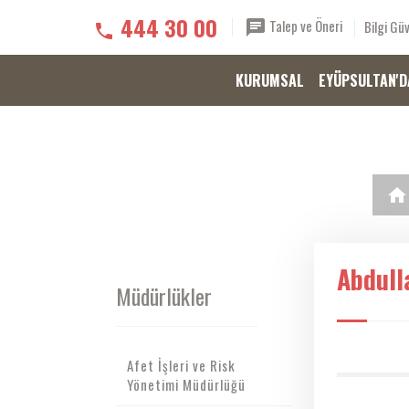
444 30 00
Talep ve Öneri
Bilgi Güv
KURUMSAL
EYÜPSULTAN'D
Abdull
Müdürlükler
Afet İşleri ve Risk
Yönetimi Müdürlüğü