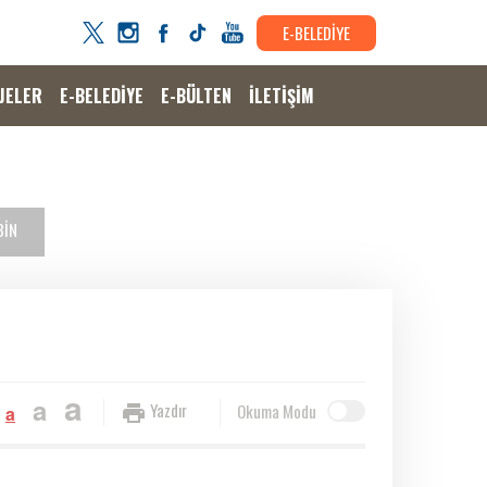
E-BELEDİYE
JELER
E-BELEDİYE
E-BÜLTEN
İLETİŞİM
BİN
a
a
Yazdır
Okuma Modu
a