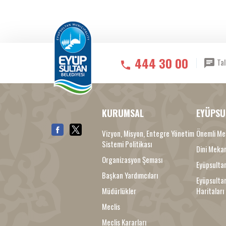
444 30 00
Tal
KURUMSAL
EYÜPSU
Vizyon, Misyon, Entegre Yönetim
Önemli Me
Sistemi Politikası
Dini Meka
Organizasyon Şeması
Eyüpsultan
Başkan Yardımcıları
Eyüpsulta
Müdürlükler
Haritaları
Meclis
Meclis Kararları