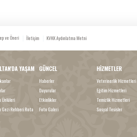
ep ve Öneri
İletişim
KVKK Aydınlatma Metni
LTAN'DA YAŞAM
GÜNCEL
HİZMETLER
kanlar
Haberler
Veterinerlik Hizmetleri
nlar
Duyurular
Eğitim Hizmetleri
 Ünlüleri
Etkinlikler
Temizlik Hizmetleri
n Gezi Rehberi Rota
Foto Galeri
Sosyal Tesisler