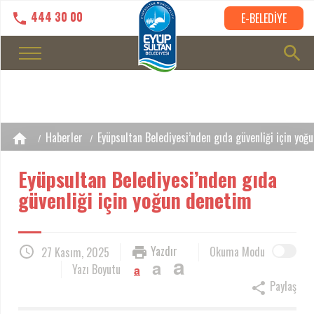
444 30 00
E-BELEDİYE
Haberler
Eyüpsultan Belediyesi’nden gıda güvenliği için yoğ
Eyüpsultan Belediyesi’nden gıda
güvenliği için yoğun denetim
Yazdır
Okuma Modu
27 Kasım, 2025
a
a
Yazı Boyutu
a
Paylaş