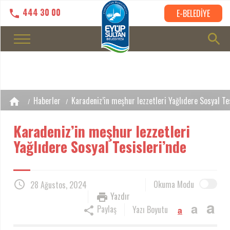
444 30 00
E-BELEDİYE
Haberler
Karadeniz’in meşhur lezzetleri Yağlıdere Sosyal Te
Karadeniz’in meşhur lezzetleri
Yağlıdere Sosyal Tesisleri’nde
Okuma Modu
28 Ağustos, 2024
Yazdır
a
a
Paylaş
Yazı Boyutu
a