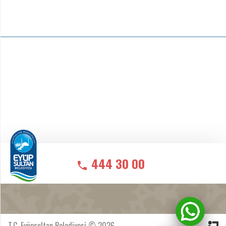
444 30 00
T.C. Eyüpsultan Belediyesi © 2026