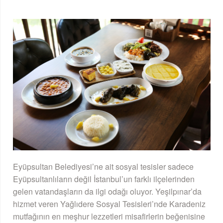
Eyüpsultan Belediyesi’ne ait sosyal tesisler sadece
Eyüpsultanlıların değil İstanbul’un farklı ilçelerinden
gelen vatandaşların da ilgi odağı oluyor. Yeşilpınar’da
hizmet veren Yağlıdere Sosyal Tesisleri’nde Karadeniz
mutfağının en meşhur lezzetleri misafirlerin beğenisine