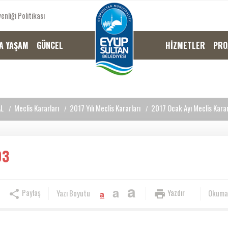
enliği Politikası
A YAŞAM
GÜNCEL
HİZMETLER
PRO
L
Meclis Kararları
2017 Yılı Meclis Kararları
2017 Ocak Ayı Meclis Karar
03
a
a
Paylaş
Yazdır
Yazı Boyutu
Okuma
a