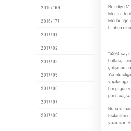
Belediye Me
2016/169
Meclis topl
Müdürlüğünü
2016/177
hitaben oku
2017/01
2017/02
“5393 sayıl
haftası, ön
2017/03
çalışmasına 
Yönetmeliğ
2017/05
yapılacağını
2017/06
hangi gün ya
günü başkan 
2017/07
Buna istinad
2017/08
toplantılar
yazımızın Be