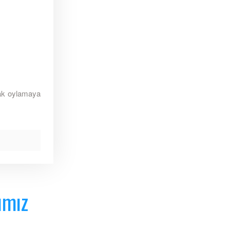
arak oylamaya
ımız