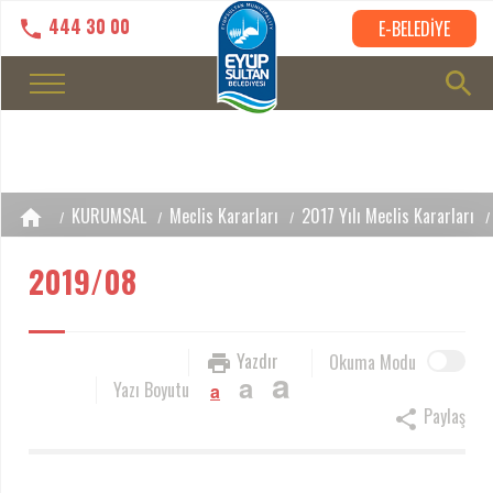
444 30 00
E-BELEDİYE
KURUMSAL
Meclis Kararları
2017 Yılı Meclis Kararları
2019/08
Yazdır
Okuma Modu
a
a
Yazı Boyutu
a
Paylaş