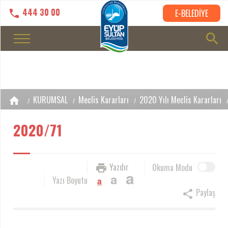
444 30 00
E-BELEDİYE
KURUMSAL
Meclis Kararları
2020 Yılı Meclis Kararları
2020/71
Yazdır
Okuma Modu
a
a
Yazı Boyutu
a
Paylaş