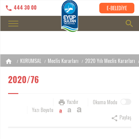
444 30 00
E-BELEDİYE
KURUMSAL
Meclis Kararları
2020 Yılı Meclis Kararları
2020/76
Yazdır
Okuma Modu
a
a
Yazı Boyutu
a
Paylaş