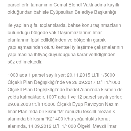
parsellerin tamamının Cemal Efendi Vakfı adına kayıtlı
olduğundan bahisle Eyüpsultan Belediye Başkanlığı
ile yapılan şifai toplantılarda, bahse konu taşınmazların
bulunduğu bölgede vakıf taşınmazlarının imar
planlarının iptal edildiğinden ve bölgenin çarpık
yapılaşmasından ötürü kentsel iyileştirme çalışmalarının
yapılmasına ihtiyaç duyulduğuna karar verildiğinden
söz edilmektedir.
1003 ada 1 parsel sayılı yer; 20.11.2015 t.t.’li 1/5000
Ölçekli Plan Değişikliği’nde ve 26.09.2017 t.t.’li 1/1000
Ölçekli Plan Değişikliği’nde İbadet Alanı’nda kısmen de
yolda kalmaktadır. 1007 ada 1 ve 12 parsel sayılı yerler;
29.08.2003 t.t.’li 1/5000 Ölçekli Eyüp Revizyon Nazım
İmar Planı’nda bir kısmı “M” rumuzlu tescilli mezarlık
alanında bir kısmı “K2” 400 k/ha yoğunluklu konut
alanında, 14.09.2012 t.t.’li 1/1000 Ölçekli Mevzii İmar