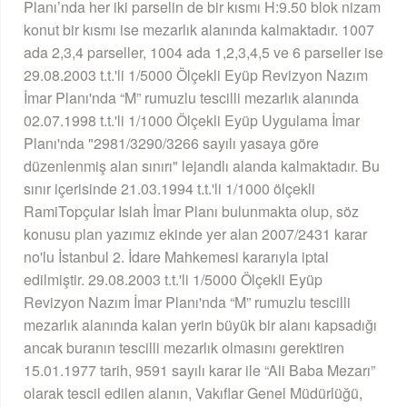
Planı’nda her iki parselin de bir kısmı H:9.50 blok nizam
konut bir kısmı ise mezarlık alanında kalmaktadır. 1007
ada 2,3,4 parseller, 1004 ada 1,2,3,4,5 ve 6 parseller ise
29.08.2003 t.t.'li 1/5000 Ölçekli Eyüp Revizyon Nazım
İmar Planı'nda “M” rumuzlu tescilli mezarlık alanında
02.07.1998 t.t.'li 1/1000 Ölçekli Eyüp Uygulama İmar
Planı'nda "2981/3290/3266 sayılı yasaya göre
düzenlenmiş alan sınırı" lejandlı alanda kalmaktadır. Bu
sınır içerisinde 21.03.1994 t.t.'li 1/1000 ölçekli
RamiTopçular Islah İmar Planı bulunmakta olup, söz
konusu plan yazımız ekinde yer alan 2007/2431 karar
no'lu İstanbul 2. İdare Mahkemesi kararıyla iptal
edilmiştir. 29.08.2003 t.t.'li 1/5000 Ölçekli Eyüp
Revizyon Nazım İmar Planı'nda “M” rumuzlu tescilli
mezarlık alanında kalan yerin büyük bir alanı kapsadığı
ancak buranın tescilli mezarlık olmasını gerektiren
15.01.1977 tarih, 9591 sayılı karar ile “Ali Baba Mezarı”
olarak tescil edilen alanın, Vakıflar Genel Müdürlüğü,