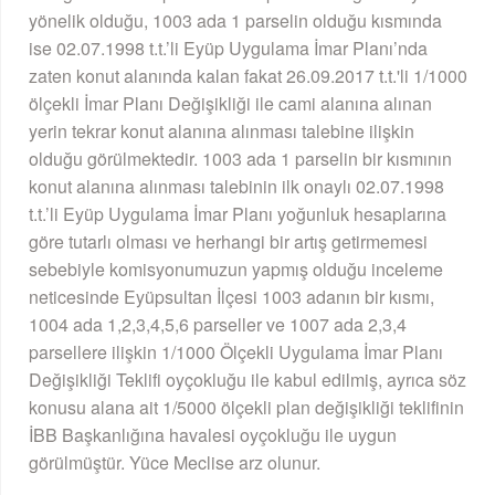
yönelik olduğu, 1003 ada 1 parselin olduğu kısmında
ise 02.07.1998 t.t.’li Eyüp Uygulama İmar Planı’nda
zaten konut alanında kalan fakat 26.09.2017 t.t.'li 1/1000
ölçekli İmar Planı Değişikliği ile cami alanına alınan
yerin tekrar konut alanına alınması talebine ilişkin
olduğu görülmektedir. 1003 ada 1 parselin bir kısmının
konut alanına alınması talebinin ilk onaylı 02.07.1998
t.t.’li Eyüp Uygulama İmar Planı yoğunluk hesaplarına
göre tutarlı olması ve herhangi bir artış getirmemesi
sebebiyle komisyonumuzun yapmış olduğu inceleme
neticesinde Eyüpsultan İlçesi 1003 adanın bir kısmı,
1004 ada 1,2,3,4,5,6 parseller ve 1007 ada 2,3,4
parsellere ilişkin 1/1000 Ölçekli Uygulama İmar Planı
Değişikliği Teklifi oyçokluğu ile kabul edilmiş, ayrıca söz
konusu alana ait 1/5000 ölçekli plan değişikliği teklifinin
İBB Başkanlığına havalesi oyçokluğu ile uygun
görülmüştür. Yüce Meclise arz olunur.