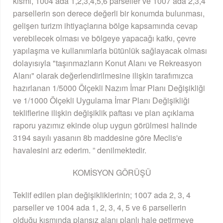
kısmı, 1004 ada 1,2,3,4,5,6 parseller ve 1007 ada 2,3,4
parsellerin son derece değerli bir konumda bulunması,
gelişen turizm ihtiyaçlarına bölge kapsamında cevap
verebilecek olması ve bölgeye yapacağı katkı, çevre
yapılaşma ve kullanımlarla bütünlük sağlayacak olması
dolayısıyla "taşınmazların Konut Alanı ve Rekreasyon
Alanı" olarak değerlendirilmesine ilişkin tarafımızca
hazırlanan 1/5000 Ölçekli Nazım İmar Planı Değişikliği
ve 1/1000 Ölçekli Uygulama İmar Planı Değişikliği
tekliflerine ilişkin değişiklik paftası ve plan açıklama
raporu yazımız ekinde olup uygun görülmesi halinde
3194 sayılı yasanın 8b maddesine göre Meclis'e
havalesini arz ederim. ” denilmektedir.
KOMİSYON GÖRÜŞÜ
Teklif edilen plan değişikliklerinin; 1007 ada 2, 3, 4
parseller ve 1004 ada 1, 2, 3, 4, 5 ve 6 parsellerin
olduğu kısmında plansız alanı planlı hale getirmeye