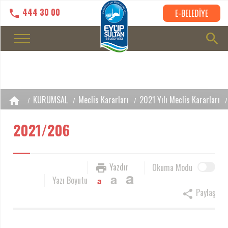
444 30 00
E-BELEDİYE
KURUMSAL
Meclis Kararları
2021 Yılı Meclis Kararları
2021/206
Yazdır
Okuma Modu
a
a
Yazı Boyutu
a
Paylaş