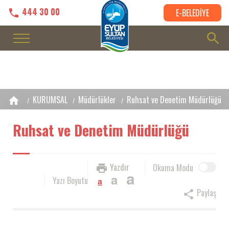
444 30 00
E-BELEDİYE
KURUMSAL
Müdürlükler
Ruhsat ve Denetim Müdürlüğü
Ruhsat ve Denetim Müdürlüğü
Yazdır
Okuma Modu
a
a
Yazı Boyutu
a
Paylaş