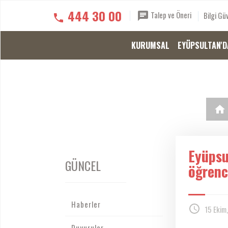
444 30 00
Talep ve Öneri
Bilgi Güv
KURUMSAL
EYÜPSULTAN'D
Eyüpsu
GÜNCEL
öğrenci
Haberler
15 Ekim
Duyurular