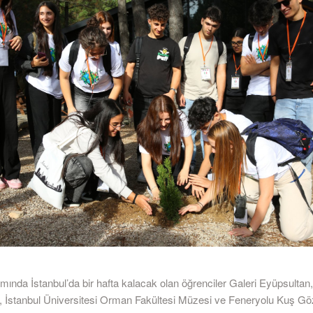
ında İstanbul’da bir hafta kalacak olan öğrenciler Galeri Eyüpsultan,
 İstanbul Üniversitesi Orman Fakültesi Müzesi ve Feneryolu Kuş G