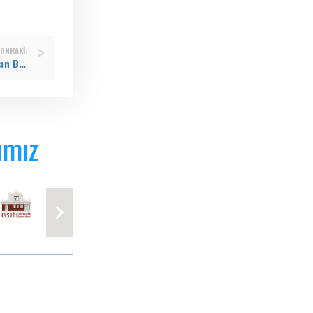
ONRAKI:
Evi yanan vatandaşa Eyüpsultan Belediyesi’nden tadilat desteği
ımız