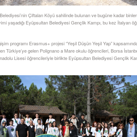
Belediyesi’nin Çiftalan Köyü sahilinde bulunan ve bugüne kadar binle
mi yaşadığı Eyüpsultan Belediyesi Gençlik Kampı, bu kez İtalyan öğr
işim programı Erasmus+ projesi “Yeşil Düşün Yeşil Yap” kapsamında 
den Türkiye’ye gelen Polignano a Mare okulu öğrencileri, Borsa İstanb
adolu Lisesi öğrencileriyle birlikte Eyüpsultan Belediyesi Gençlik Ka