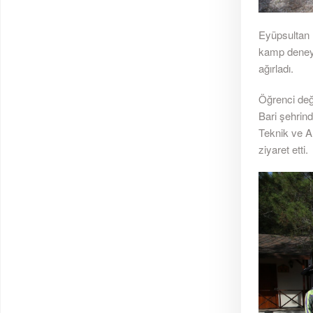
Eyüpsultan 
kamp deneyi
ağırladı.
Öğrenci değ
Bari şehrin
Teknik ve An
ziyaret etti.