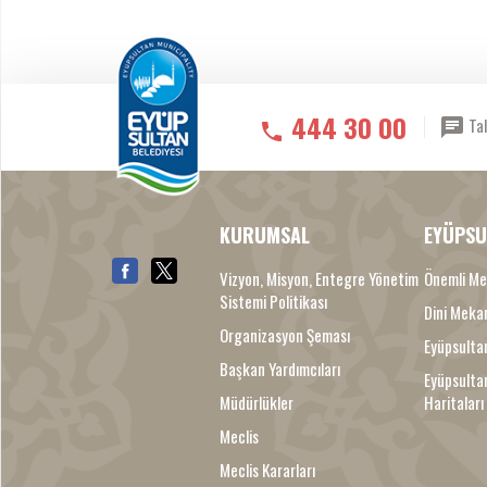
444 30 00
Tal
KURUMSAL
EYÜPSU
Vizyon, Misyon, Entegre Yönetim
Önemli Me
Sistemi Politikası
Dini Meka
Organizasyon Şeması
Eyüpsultan
Başkan Yardımcıları
Eyüpsulta
Müdürlükler
Haritaları
Meclis
Meclis Kararları