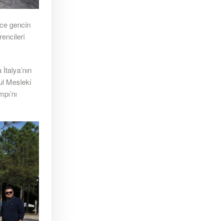
rce gencin
encileri
İtalya’nın
ul Mesleki
mpı’nı