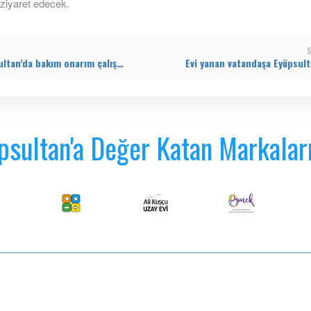
 ziyaret edecek.
S
Eyüpsultan’da bakım onarım çalışmaları aralıksız sürüyor
psultan'a Değer Katan Markalar