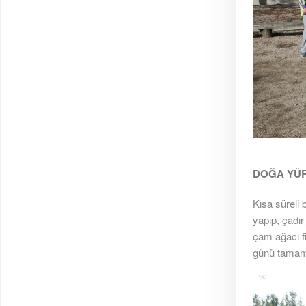
DOĞA YÜR
Kısa süreli 
yapıp, çadır
çam ağacı f
günü tamam