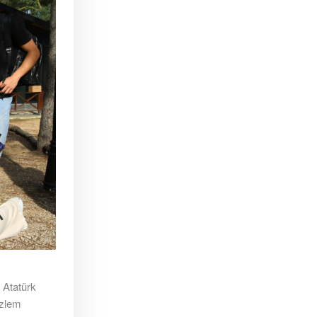
 Atatürk
özlem