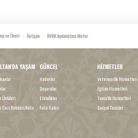
ep ve Öneri
İletişim
KVKK Aydınlatma Metni
LTAN'DA YAŞAM
GÜNCEL
HİZMETLER
kanlar
Haberler
Veterinerlik Hizmetleri
nlar
Duyurular
Eğitim Hizmetleri
 Ünlüleri
Etkinlikler
Temizlik Hizmetleri
n Gezi Rehberi Rota
Foto Galeri
Sosyal Tesisler