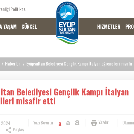
enliği Politikası
A YAŞAM
GÜNCEL
HİZMETLER
PRO
Haberler
Eyüpsultan Belediyesi Gençlik Kampı İtalyan öğrencileri misafir 
ltan Belediyesi Gençlik Kampı İtalyan
leri misafir etti
a
a
Yazdır
Yazı Boyutu
Okuma
, 2024
a
Paylaş