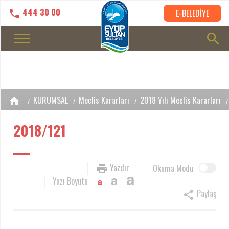
444 30 00
E-BELEDİYE
KURUMSAL
Meclis Kararları
2018 Yılı Meclis Kararları
2018/121
Yazdır
Okuma Modu
a
a
Yazı Boyutu
a
Paylaş