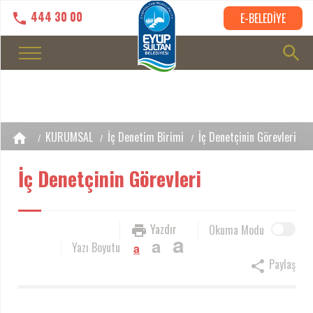
444 30 00
E-BELEDİYE
KURUMSAL
İç Denetim Birimi
İç Denetçinin Görevleri
İç Denetçinin Görevleri
Yazdır
Okuma Modu
a
a
Yazı Boyutu
a
Paylaş