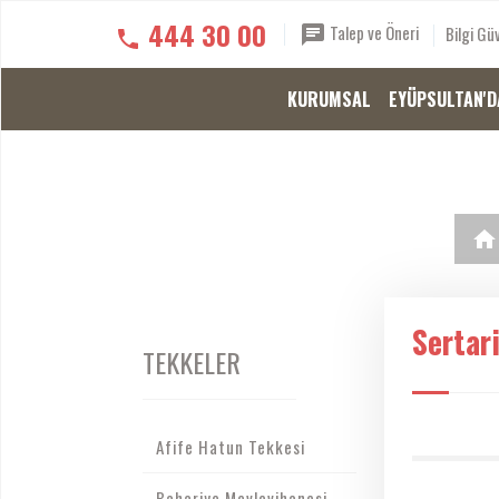
444 30 00
Talep ve Öneri
Bilgi Güv
KURUMSAL
EYÜPSULTAN'D
Sertar
TEKKELER
Afife Hatun Tekkesi
Bahariye Mevlevihanesi