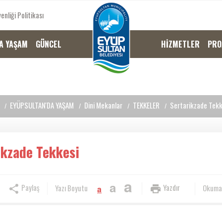
enliği Politikası
A YAŞAM
GÜNCEL
HİZMETLER
PRO
EYÜPSULTAN'DA YAŞAM
Dini Mekanlar
TEKKELER
Sertarikzade Tekk
ikzade Tekkesi
a
a
Paylaş
Yazdır
Yazı Boyutu
Okuma
a