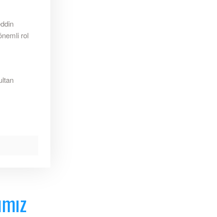
eddin
önemli rol
ultan
ımız