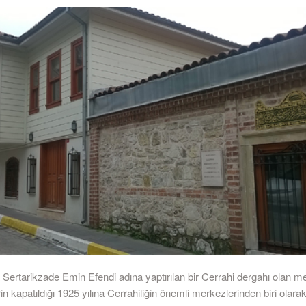
a Sertarikzade Emin Efendi adına yaptırılan bir Cerrahi dergahı olan 
in kapatıldığı 1925 yılına Cerrahiliğin önemli merkezlerinden biri olarak