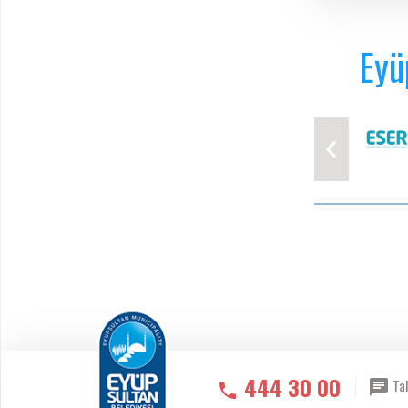
Eyü
444 30 00
Tal