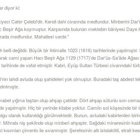
 diyor ki:
iyeci Cafer Çelebi'dir. Kendi dahi civarında medfundur. Minberini Dar
c Beşir Ağa koymuştur. Karşısında bulunan mektebin bâniyesi Daye H
rada medfundur. Mahallesi vardır."
ih belli değildir. Büyük bir ihtimalle 1023 (1616) tarihlerinde yapılmıştır
rak cami yapan Hacı Beşir Ağa 1129 (1717)'de Dar'üs-Sa'âde Ağası
tarihinde de vefat etmiştir. Kabri, Eyüp Sultan Türbesi civarındaki tür
'nin lahdi avluda olup şahideleri yok olmuştur. Buradaki taş abdest t
ırılmıştır.
mabet yığma taştan olup ahşap çatılıdır. Dört ahşap sütunlu son cemaa
de yapılmıştır. Hiç bir yerinde kitabe yoktur. Camiin sol köşesinde bir 
lgu olarak kullanıldığı görülmektedir. Bunun, avludaki kabirlerden birin
. Mihrabı niş şeklinde olup minberi ahşaptır. Sağdaki minaresinin kai
t kısımları çimento ile sıvanmıştır. Şerefesinin altı istalaktitli, etrafı ke