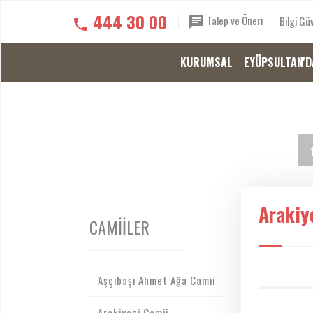
444 30 00
Talep ve Öneri
Bilgi Güv
KURUMSAL
EYÜPSULTAN'D
Arakiy
CAMİİLER
Aşçıbaşı Ahmet Ağa Camii
Arakiyeci Camii