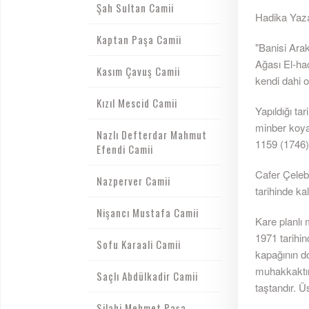
Şah Sultan Camii
Hadika Yazar
Kaptan Paşa Camii
"Banisi Arak
Ağası El-ha
Kasım Çavuş Camii
kendi dahi o
Kızıl Mescid Camii
Yapıldığı tar
minber koya
Nazlı Defterdar Mahmut
1159 (1746) 
Efendi Camii
Cafer Çelebi
Nazperver Camii
tarihinde kald
Nişancı Mustafa Camii
Kare planlı 
1971 tarihin
Sofu Karaali Camii
kapağının do
muhakkaktır
Saçlı Abdülkadir Camii
taştandır. Üs
Silahi Mehmet Paşa