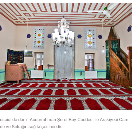
escidi de denir. Abdurrahman Şeref Bey Caddesi ile Arakiyeci Camii
erde ve Sokağın sağ köşesindedir.