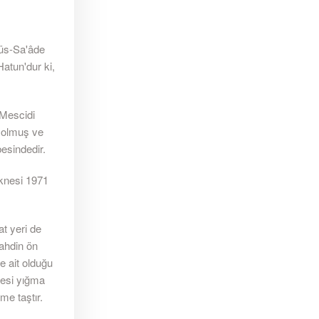
'üs-Sa'âde
atun'dur ki,
. Mescidi
 olmuş ve
besindedir.
eknesi 1971
t yeri de
lahdin ön
e ait olduğu
desi yığma
sme taştır.