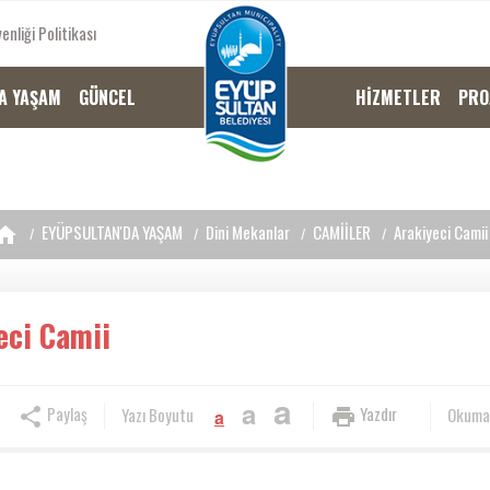
enliği Politikası
A YAŞAM
GÜNCEL
HİZMETLER
PRO
EYÜPSULTAN'DA YAŞAM
Dini Mekanlar
CAMİİLER
Arakiyeci Camii
eci Camii
a
a
Paylaş
Yazdır
Yazı Boyutu
Okuma
a