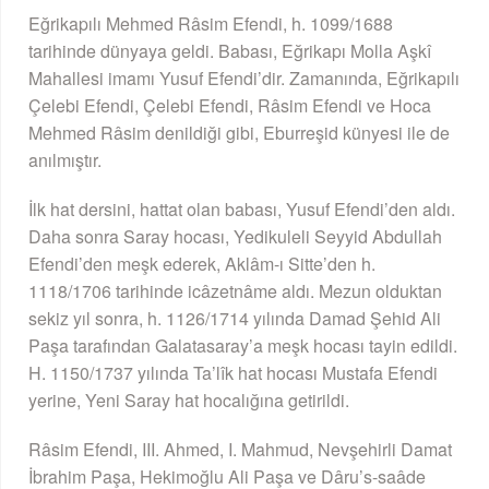
Eğrikapılı Mehmed Râsim Efendi, h. 1099/1688
tarihinde dünyaya geldi. Babası, Eğrikapı Molla Aşkî
Mahallesi imamı Yusuf Efendi’dir. Zamanında, Eğrikapılı
Çelebi Efendi, Çelebi Efendi, Râsim Efendi ve Hoca
Mehmed Râsim denildiği gibi, Eburreşid künyesi ile de
anılmıştır.
İlk hat dersini, hattat olan babası, Yusuf Efendi’den aldı.
Daha sonra Saray hocası, Yedikuleli Seyyid Abdullah
Efendi’den meşk ederek, Aklâm-ı Sitte’den h.
1118/1706 tarihinde icâzetnâme aldı. Mezun olduktan
sekiz yıl sonra, h. 1126/1714 yılında Damad Şehid Ali
Paşa tarafından Galatasaray’a meşk hocası tayin edildi.
H. 1150/1737 yılında Ta’lîk hat hocası Mustafa Efendi
yerine, Yeni Saray hat hocalığına getirildi.
Râsim Efendi, III. Ahmed, I. Mahmud, Nevşehirli Damat
İbrahim Paşa, Hekimoğlu Ali Paşa ve Dâru’s-saâde