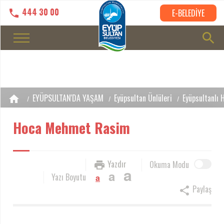
444 30 00
E-BELEDİYE
EYÜPSULTAN'DA YAŞAM
Eyüpsultan Ünlüleri
Eyüpsultanlı 
Hoca Mehmet Rasim
Yazdır
Okuma Modu
a
a
Yazı Boyutu
a
Paylaş