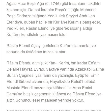
Ağası Hacı Beşir Ağa (ö. 1746) gibi insanların takdirini
kazanmıştır. Damat İbrahim Paşa’nın oğlu Mehmed
Paşa Sadrazamlığında Yedikuleli Seyyid Abdullah
Efendiye, gubâri hat ile bir Kur’ân-ı Kerîm sipariş eder,
Yedikuleli, Râsim Efendi’ye giderek sipariş aldığı
Kur’ân-ı kendisinin yazmasını ister.
Râsim Efendi üç ay içerisinde Kur’an’ı tamamlar ve
sonuna da üstâdının imzasını atar.
Râsim Efendi, altmış Kur’ân-ı Kerîm, bin kadar En’am,
Delâil-i Hayrat, Evrâd, Vakfiye yanında Azapkapı Sâliha
Sultan Çeşmesi yazılarını da yazmıştır. Eyüp’te, Emir
Efendi türbesi civarında, Hayatizâde Reisü’l-etibbâ
Mustafa Efendi mezar taşı kitâbesi ile Arpa Emini
Camii’ne bitişik çeşmenin kitâbesi de Râsim Efendi’ye
aittir. Sonuncu eser maalesef yerinde yoktur.