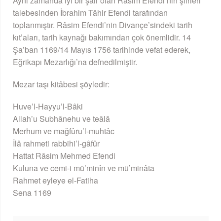
Aynı zamanda iyi bir şâir olan Râsim Efendi’nin şiirleri
talebesinden İbrahim Tâhir Efendi tarafından
toplanmıştır. Râsim Efendi’nin Divançe’sindeki tarih
kıt’aları, tarih kaynağı bakımından çok önemlidir. 14
Şa’ban 1169/14 Mayıs 1756 tarihinde vefat ederek,
Eğrikapı Mezarlığı’na defnedilmiştir.
Mezar taşı kitâbesi şöyledir:
Huve’l-Hayyu’l-Bâki
Allah’u Subhânehu ve teâlâ
Merhum ve mağfûru’l-muhtâc
İlâ rahmeti rabbihi’l-gâfûr
Hattat Râsim Mehmed Efendi
Kuluna ve cemi-i mü’minîn ve mü’minâta
Rahmet eyleye el-Fatiha
Sena 1169