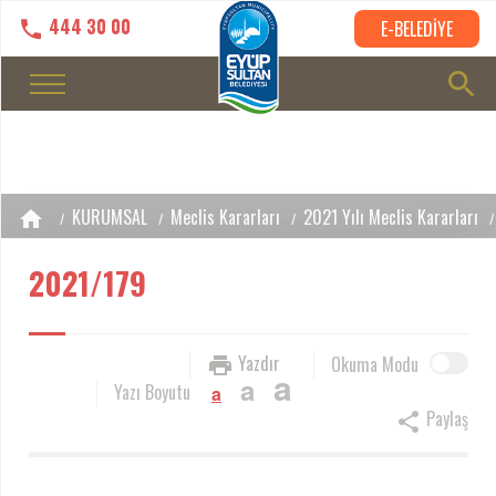
444 30 00
E-BELEDİYE
KURUMSAL
Meclis Kararları
2021 Yılı Meclis Kararları
2021/179
Yazdır
Okuma Modu
a
a
Yazı Boyutu
a
Paylaş