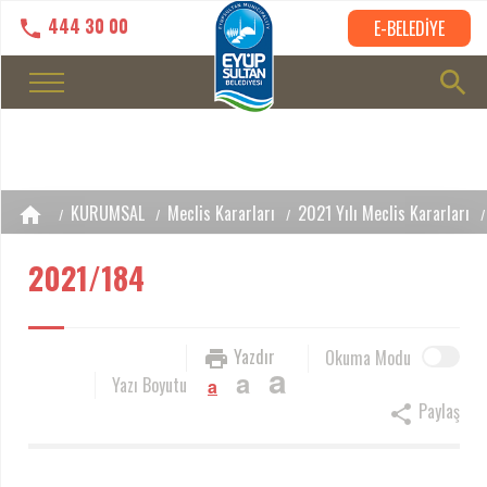
444 30 00
E-BELEDİYE
KURUMSAL
Meclis Kararları
2021 Yılı Meclis Kararları
2021/184
Yazdır
Okuma Modu
a
a
Yazı Boyutu
a
Paylaş